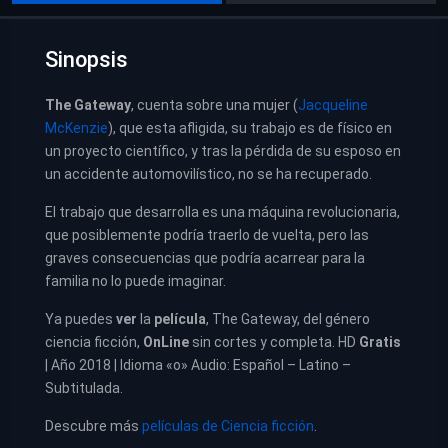
Sinopsis
The Gateway
, cuenta sobre una mujer (
Jacqueline
McKenzie
), que esta afligida, su trabajo es de físico en
un proyecto científico, y tras la pérdida de su esposo en
un accidente automovilístico, no se ha recuperado.
El trabajo que desarrolla es una máquina revolucionaria,
que posiblemente podría traerlo de vuelta, pero las
graves consecuencias que podría acarrear para la
familia no lo puede imaginar.
Ya puedes
ver
la
película
, The Gateway, del género
ciencia ficción,
OnLine
sin cortes y completa. HD
Gratis
| Año 2018 | Idioma «o» Audio: Español – Latino –
Subtitulada.
Descubre más
películas de Ciencia ficción
.