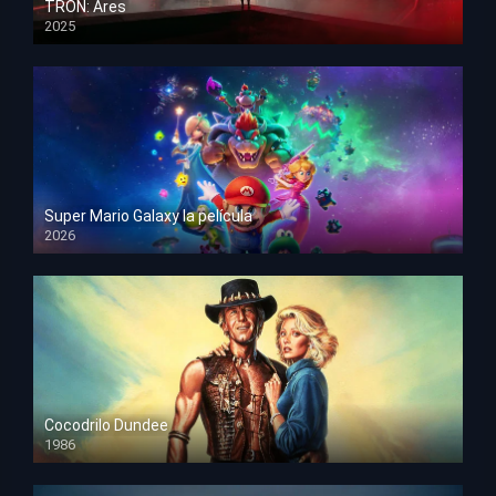
TRON: Ares
2025
HD 1080p
Super Mario Galaxy la película
2026
HD 1080p
Cocodrilo Dundee
1986
HD 1080p