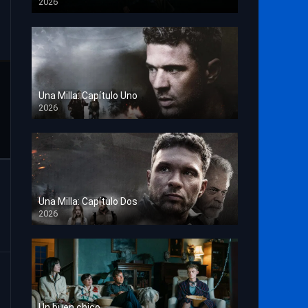
2026
TS Screener
Una Milla: Capítulo Uno
2026
HD 1080p
Una Milla: Capítulo Dos
2026
HD 1080p
Un buen chico