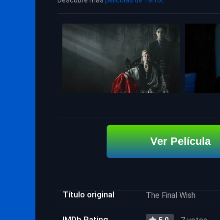
Descubre más
películas de Terror
.
Ver Película
Título original
The Final Wish
IMDb Rating