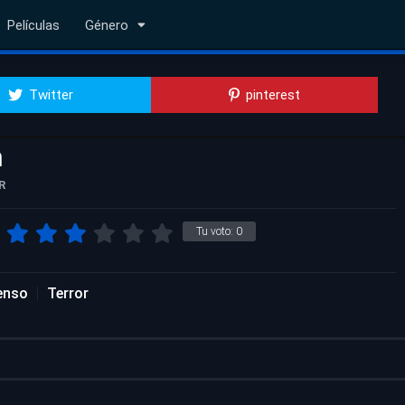
Películas
Género
Twitter
pinterest
h
R
Tu voto:
0
enso
Terror