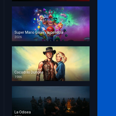
Super Mario Galaxy la película
2026
HD 1080p
Cocodrilo Dundee
1986
HD 1080p
La Odisea