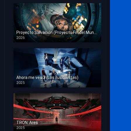
Proyecto Salvación (Proyecto Fin del Mundo)
2026
HD 1080p
Ahora me ves 3 (Los ilusionistas)
2025
HD 1080p
TRON: Ares
2025
HD 1080p