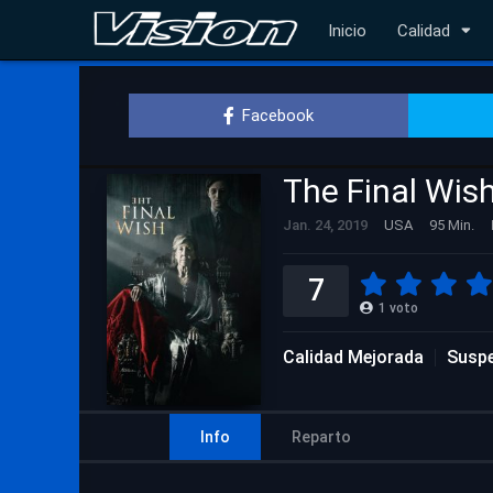
Inicio
Calidad
Facebook
The Final Wis
Jan. 24, 2019
USA
95 Min.
7
1
voto
Calidad Mejorada
Susp
Info
Reparto