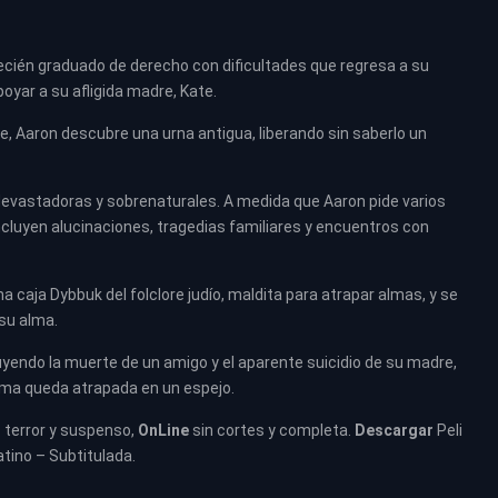
ecién graduado de derecho con dificultades que regresa a su
poyar a su afligida madre, Kate.
e, Aaron descubre una urna antigua, liberando sin saberlo un
evastadoras y sobrenaturales. A medida que Aaron pide varios
cluyen alucinaciones, tragedias familiares y encuentros con
 caja Dybbuk del folclore judío, maldita para atrapar almas, y se
 su alma.
uyendo la muerte de un amigo y el aparente suicidio de su madre,
lma queda atrapada en un espejo.
o terror y suspenso,
OnLine
sin cortes y completa.
Descargar
Peli
atino – Subtitulada.