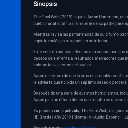
Sinopsis
The Final Wish (2019) sigue a Aaron Hammond, un r
pueblo natal rural tras la muerte de su padre para a
Mientras revisa las pertenencias de su difunto padr
espíritu malévolo atrapado en su interior.
Este espíritu concede deseos con consecuencias d
deseos se enfrenta a resultados aterradores que in
habitantes violentos del pueblo.
Aaron se entera de que la urna es probablemente una
le advierte que no pida un séptimo deseo o perderá
Después de una serie de eventos horripilantes, incl
Aaron pide un último deseo que resulta en que su a
Ya puedes
ver
la
película
, The Final Wish, del géner
HD
Gratis
| Año 2019 | Idioma «o» Audio: Español – L