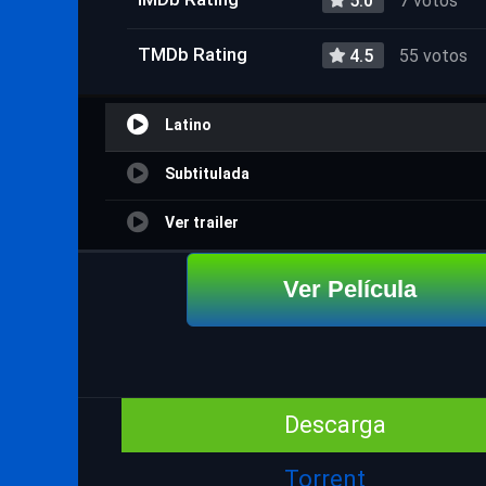
5.0
7 votos
TMDb Rating
4.5
55 votos
Latino
Subtitulada
Ver trailer
Ver Película
Descarga
Torrent