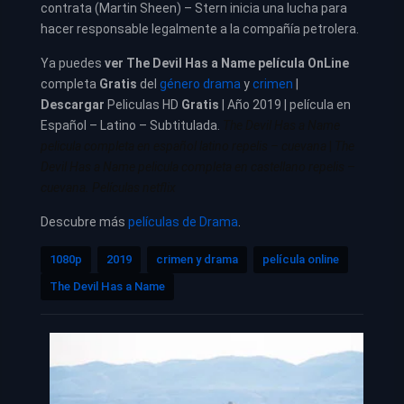
contrata (Martin Sheen) – Stern inicia una lucha para
hacer responsable legalmente a la compañía petrolera.
Ya puedes
ver
The Devil Has a Name película
OnLine
completa
Gratis
del
género drama
y
crimen
|
Descargar
Peliculas HD
Gratis
| Año 2019 | película en
Español – Latino – Subtitulada.
The Devil Has a Name
pelicula completa en español latino repelis – cuevana
|
The
Devil Has a Name pelicula completa en castellano repelis –
cuevana. Películas netflix
Descubre más
películas de Drama
.
1080p
2019
crimen y drama
película online
The Devil Has a Name