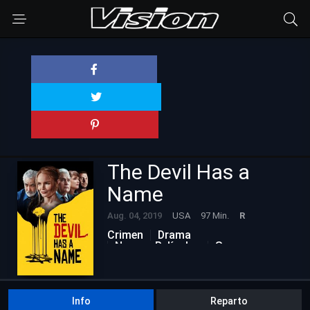
The Devil Has a
Name
Aug. 04, 2019
USA
97 Min.
R
Crimen
Drama
Nuevas Películas
Suspenso
Info
Reparto