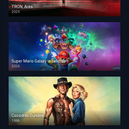
TRON: Ares
2025
HD 1080p
Super Mario Galaxy la película
2026
HD 1080p
Cocodrilo Dundee
1986
HD 1080p