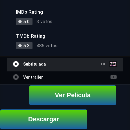
IMDb Rating
5.0
3 votos
TMDb Rating
5.3
486 votos
Subtitulada
Ver trailer
Ver Película
Descargar