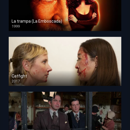
La trampa (La Emboscada)
1999
HD 1080p
Catfight
2017
HD 720p