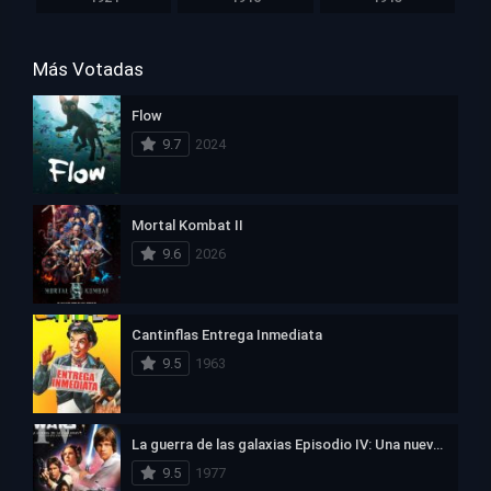
Más Votadas
Flow
9.7
2024
Mortal Kombat II
9.6
2026
Cantinflas Entrega Inmediata
9.5
1963
La guerra de las galaxias Episodio IV: Una nueva esperanza
9.5
1977