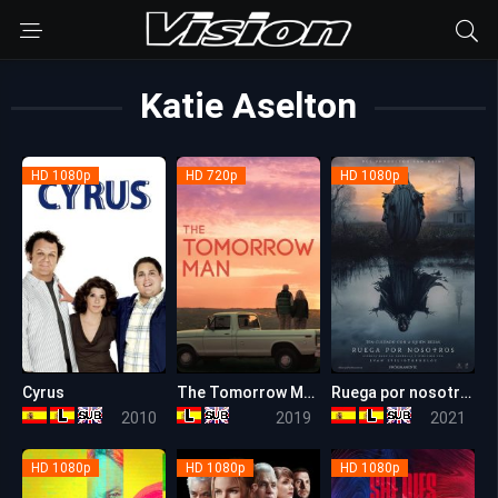
Katie Aselton
HD 1080p
HD 720p
HD 1080p
Cyrus
The Tomorrow Man (El hombre del mañana)
Ruega por nosotros
6.3
5.3
6.1
2010
2019
2021
HD 1080p
HD 1080p
HD 1080p