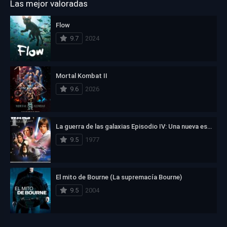
Las mejor valoradas
Flow
9.7
2024
Mortal Kombat II
9.6
2026
La guerra de las galaxias Episodio IV: Una nueva esperanza
9.5
1977
El mito de Bourne (La supremacía Bourne)
9.5
2004