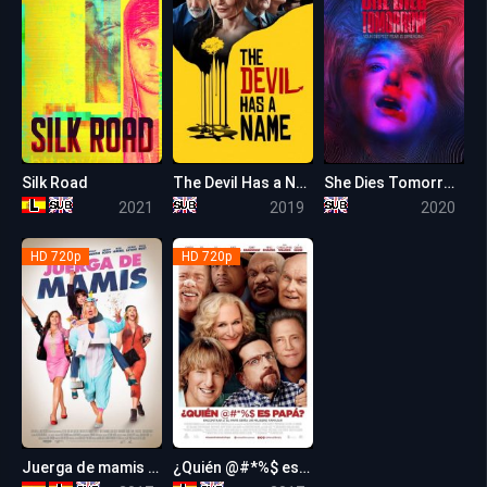
Silk Road
The Devil Has a Name
She Dies Tomorrow
5.9
5.0
5.3
2021
2019
2020
HD 720p
HD 720p
Juerga de mamis (Fun Mom Dinner)
¿Quién @#*%$ es Papá? (Father Figures)
4.9
5.3