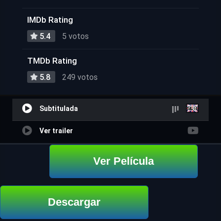
IMDb Rating
5.4
5 votos
TMDb Rating
5.8
249 votos
Subtitulada
Ver trailer
Ver Película
Descargar