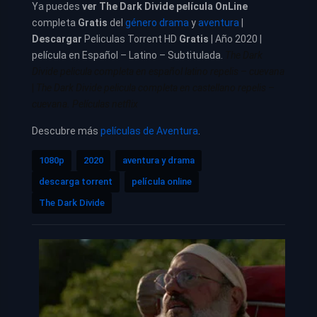
Ya puedes
ver
The Dark Divide película
OnLine
completa
Gratis
del
género drama
y
aventura
|
Descargar
Peliculas Torrent HD
Gratis
| Año 2020 |
película en Español – Latino – Subtitulada.
The Dark
Divide pelicula completa en español latino repelis – cuevana
|
The Dark Divide pelicula completa en castellano repelis –
cuevana. Películas netflix
Descubre más
películas de Aventura
.
1080p
2020
aventura y drama
descarga torrent
película online
The Dark Divide