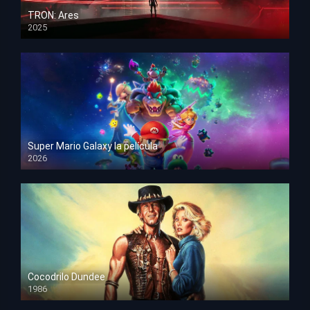
TRON: Ares
2025
HD 1080p
Super Mario Galaxy la película
2026
HD 1080p
Cocodrilo Dundee
1986
HD 1080p