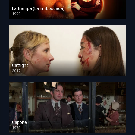
La trampa (La Emboscada)
1999
HD 1080p
Catfight
2017
HD 720p
Capone
1975
HD 1080p