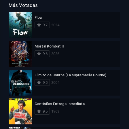
Más Votadas
Flow
9.7
2024
Mortal Kombat II
9.6
2026
El mito de Bourne (La supremacía Bourne)
9.5
2004
Cantinflas Entrega Inmediata
9.5
1963