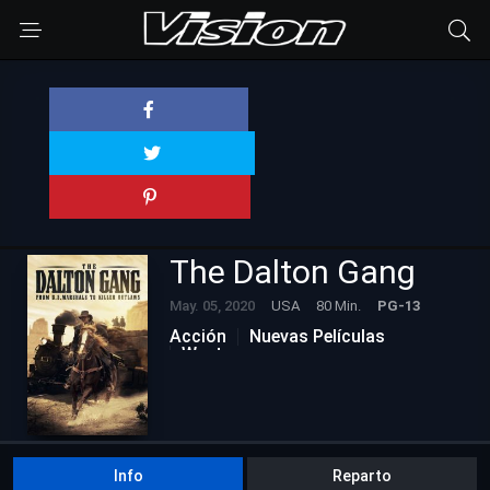
The Dalton Gang
May. 05, 2020
USA
80 Min.
PG-13
Acción
Nuevas Películas
Western
Info
Reparto