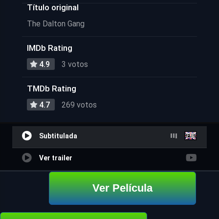
Título original
The Dalton Gang
IMDb Rating
4.9
3 votos
TMDb Rating
4.7
269 votos
Subtitulada
Ver trailer
Ver Película