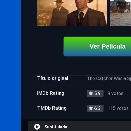
Ver Película
Título original
The Catcher Was a S
IMDb Rating
5.9
9 votos
TMDb Rating
6.3
115 votos
Subtitulada