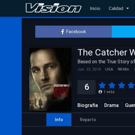
Inicio
Calidad
Facebook
The Catcher 
Based on the True Story o
Jun. 22, 2018
USA
98 Min.
6
1
voto
Biografia
Drama
Guer
Info
Reparto