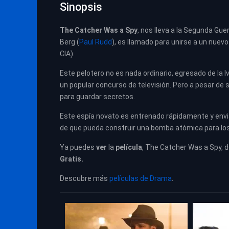
Sinopsis
The Catcher Was a Spy
, nos lleva a la Segunda Gu
Berg (
Paul Rudd
), es llamado para unirse a un nuevo
CIA).
Este pelotero no es nada ordinario, egresado de la I
un popular concurso de televisión. Pero a pesar de s
para guardar secretos.
Este espía novato es entrenado rápidamente y envi
de que pueda construir una bomba atómica para los
Ya puedes
ver
la
película
,
The Catcher Was a Spy,
d
Gratis.
Descubre más
películas de Drama
.