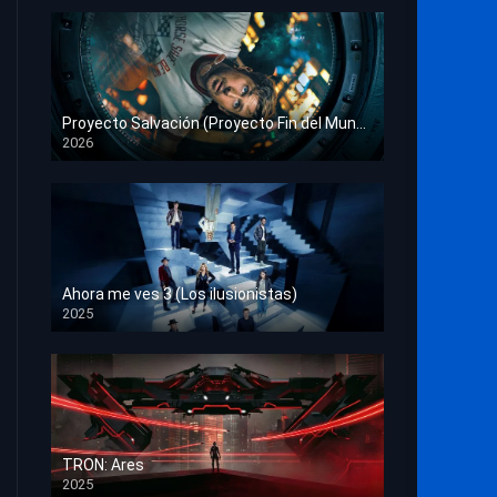
Proyecto Salvación (Proyecto Fin del Mundo)
2026
HD 1080p
Ahora me ves 3 (Los ilusionistas)
2025
HD 1080p
TRON: Ares
2025
HD 1080p