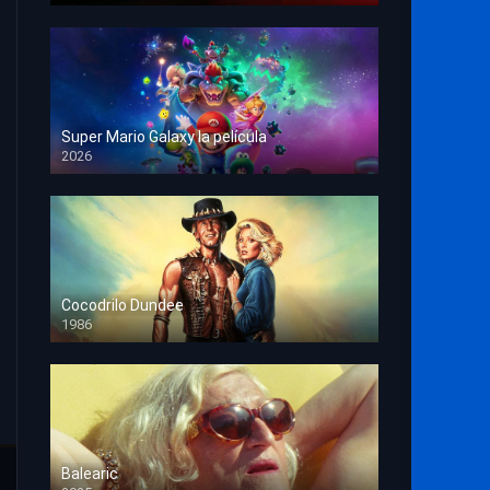
Super Mario Galaxy la película
2026
HD 1080p
Cocodrilo Dundee
1986
HD 1080p
Balearic