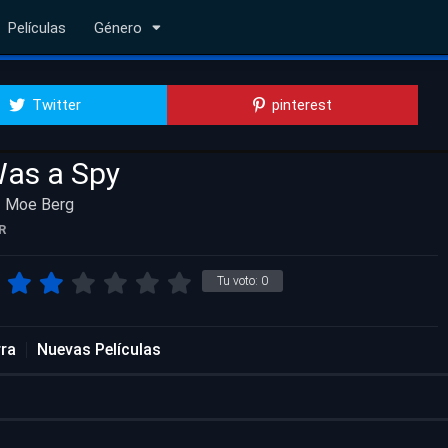
Películas
Género
Twitter
pinterest
Was a Spy
f Moe Berg
R
Tu voto:
0
ra
Nuevas Películas