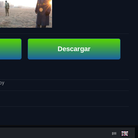
Descargar
py