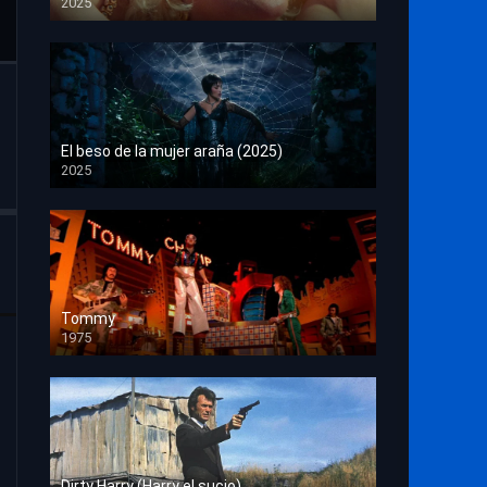
2025
HD 1080p
El beso de la mujer araña (2025)
2025
HD 1080p
Tommy
1975
HD 1080p
Dirty Harry (Harry el sucio)