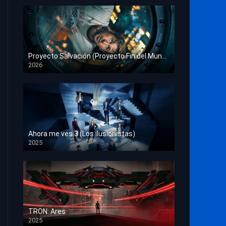
Proyecto Salvación (Proyecto Fin del Mundo)
2026
HD 1080p
Ahora me ves 3 (Los ilusionistas)
2025
HD 1080p
TRON: Ares
2025
HD 1080p