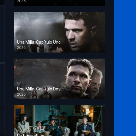
2026
TS Screener
Una Milla: Capítulo Uno
2026
HD 1080p
Una Milla: Capítulo Dos
2026
HD 1080p
Un buen chico