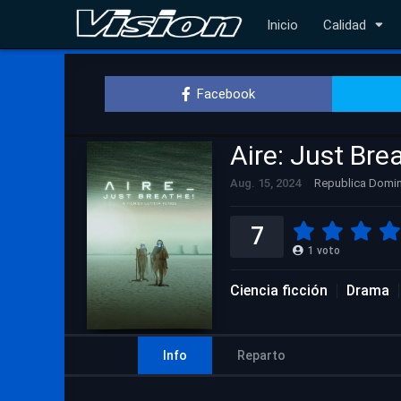
Inicio
Calidad
Facebook
Aire: Just Bre
Aug. 15, 2024
Republica Domi
7
1
voto
Ciencia ficción
Drama
Info
Reparto