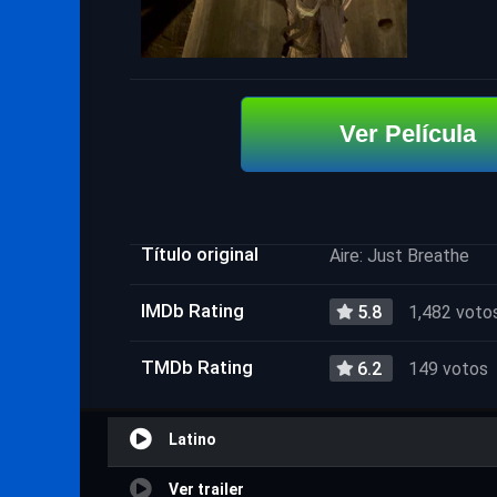
Ver Película
Título original
Aire: Just Breathe
IMDb Rating
5.8
1,482 voto
TMDb Rating
6.2
149 votos
Latino
Ver trailer