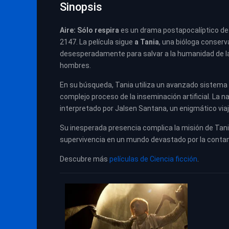
Sinopsis
Aire:
Sólo respira
es un drama postapocalíptico de c
2147. La película sigue
a Tania
, una bióloga conser
desesperadamente para salvar a la humanidad de la 
hombres.
En su búsqueda, Tania utiliza un avanzado sistema d
complejo proceso de la inseminación artificial. La n
interpretado por Jalsen Santana, un enigmático via
Su inesperada presencia complica la misión de Tani
supervivencia en un mundo devastado por la conta
Descubre más
películas de Ciencia ficción
.