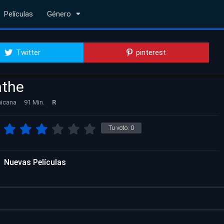
Películas
Género
Twitter
pinterest
athe
nicana
91 Min.
R
Tu voto:
0
Nuevas Películas