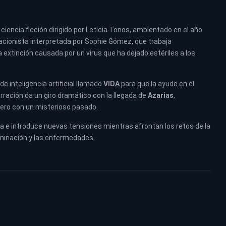
iencia ficción dirigido por Leticia Tonos, ambientado en el año
vacionista interpretada por Sophie Gómez, que trabaja
extinción causada por un virus que ha dejado estériles a los
e inteligencia artificial llamado
VIDA
para que la ayude en el
arración da un giro dramático con la llegada de
Azarias
,
jero con un misterioso pasado.
a e introduce nuevas tensiones mientras afrontan los retos de la
minación y las enfermedades.