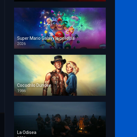
Super Mario Galaxy la película
2026
HD 1080p
Cocodrilo Dundee
1986
HD 1080p
La Odisea