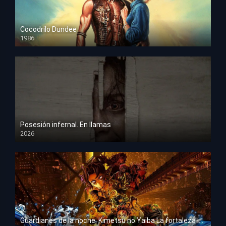
Cocodrilo Dundee
1986
HD 1080p
Posesión infernal. En llamas
2026
HD 1080p
Guardianes de la noche: Kimetsu no Yaiba La fortaleza infinita