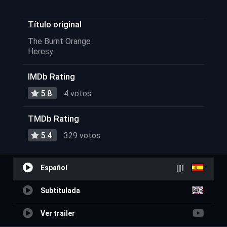
Título original
The Burnt Orange
Heresy
IMDb Rating
5.8
4 votos
TMDb Rating
5.4
329 votos
Español
Subtitulada
Ver trailer