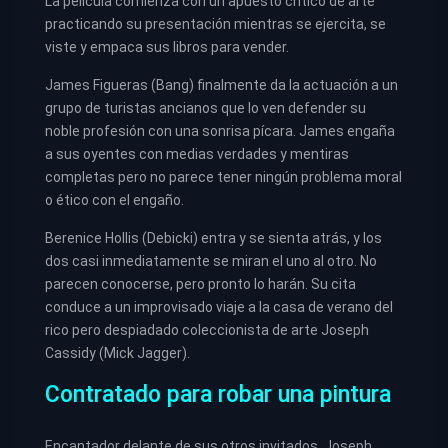
La película comienza con un apuesto crítico de arte
practicando su presentación mientras se ejercita, se
viste y empaca sus libros para vender.
James Figueras (Bang) finalmente da la actuación a un
grupo de turistas ancianos que lo ven defender su
noble profesión con una sonrisa pícara. James engaña
a sus oyentes con medias verdades y mentiras
completas pero no parece tener ningún problema moral
o ético con el engaño.
Berenice Hollis (Debicki) entra y se sienta atrás, y los
dos casi inmediatamente se miran el uno al otro. No
parecen conocerse, pero pronto lo harán. Su cita
conduce a un improvisado viaje a la casa de verano del
rico pero despiadado coleccionista de arte Joseph
Cassidy (Mick Jagger).
Contratado para robar una pintura
Encantador delante de sus otros invitados, Joseph