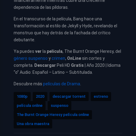
financieramente mientras cubre una creciente
dependencia de las píldoras.
En el transcurso de la película, Bang hace una
transformación al estilo de Jekyll y Hyde, revelando el
monstruo que hay detrás de la fachada del crítico
debutante.
Ya puedes
ver
la
película
,
The Burnt Orange Heresy, del
género suspenso
y
crimen
,
OnLine
sin cortes y
completa.
Descargar
Peli HD
Gratis
| Año 2020 | Idioma
“o” Audio: Español – Latino – Subtitulada.
Descubre más
películas de Drama
.
1080p
2020
descargar torrent
estreno
película online
suspenso
The Burnt Orange Heresy película online
Una obra maestra