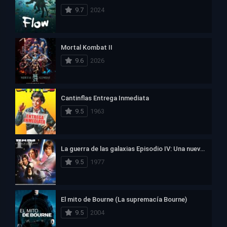
9.7
2024
Mortal Kombat II
9.6
2026
Cantinflas Entrega Inmediata
9.5
1963
La guerra de las galaxias Episodio IV: Una nueva esperanza
9.5
1977
El mito de Bourne (La supremacía Bourne)
9.5
2004