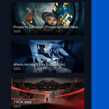
Proyecto Salvación (Proyecto Fin del Mundo)
2026
HD 1080p
Ahora me ves 3 (Los ilusionistas)
2025
HD 1080p
TRON: Ares
2025
HD 1080p