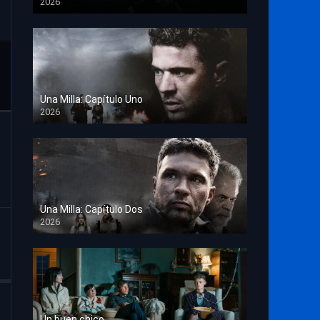
2026
TS Screener
Una Milla: Capítulo Uno
2026
HD 1080p
Una Milla: Capítulo Dos
2026
HD 1080p
Un buen chico