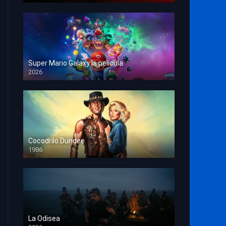
Super Mario Galaxy la película
2026
HD 1080p
Cocodrilo Dundee
1986
HD 1080p
La Odisea