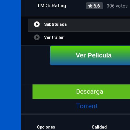
TMDb Rating
6.6
306 votos
Subtitulada
Ver trailer
Ver Película
Descarga
Torrent
Opciones
Calidad