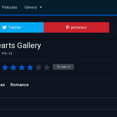
Películas
Género
Twitter
pinterest
arts Gallery
PG-13
Tu voto:
0
las
Romance