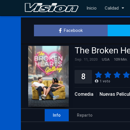
Inicio
Calidad
Facebook
The Broken He
Sep. 11, 2020
USA
109 Min.
8
1
voto
Comedia
Nuevas Pelícu
Info
Reparto