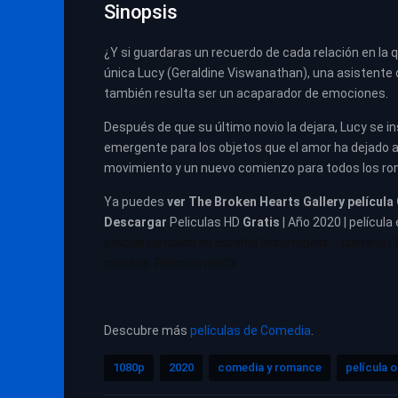
Sinopsis
¿Y si guardaras un recuerdo de cada relación en la 
única Lucy (Geraldine Viswanathan), una asistente d
también resulta ser un acaparador de emociones.
Después de que su último novio la dejara, Lucy se in
emergente para los objetos que el amor ha dejado at
movimiento y un nuevo comienzo para todos los romá
Ya puedes
ver
The Broken Hearts Gallery película
Descargar
Peliculas HD
Gratis
| Año 2020 | película
pelicula completa en español latino repelis – cuevana
|
cuevana. Películas netflix
Descubre más
películas de Comedia
.
1080p
2020
comedia y romance
película o