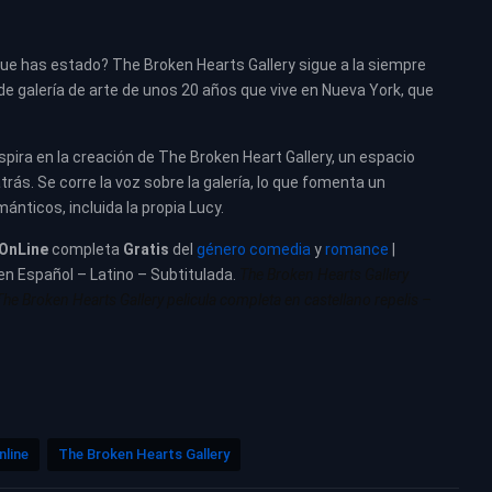
que has estado? The Broken Hearts Gallery sigue a la siempre
e galería de arte de unos 20 años que vive en Nueva York, que
spira en la creación de The Broken Heart Gallery, un espacio
rás. Se corre la voz sobre la galería, lo que fomenta un
nticos, incluida la propia Lucy.
OnLine
completa
Gratis
del
género comedia
y
romance
|
 en Español – Latino – Subtitulada.
The Broken Hearts Gallery
The Broken Hearts Gallery pelicula completa en castellano repelis –
nline
The Broken Hearts Gallery