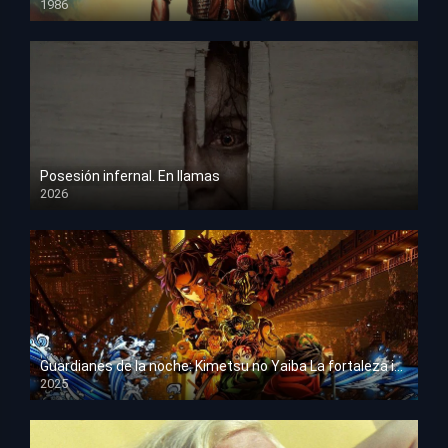
1986
HD 1080p
Posesión infernal. En llamas
2026
HD 1080p
Guardianes de la noche: Kimetsu no Yaiba La fortaleza infinita
2025
HD 1080p