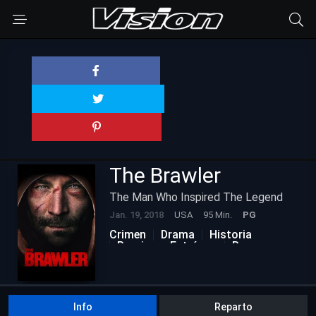
The Brawler
The Man Who Inspired The Legend
Jan. 19, 2018
USA
95 Min.
PG
Crimen
Drama
Historia
Proximos Estrénos
Romance
Info
Reparto