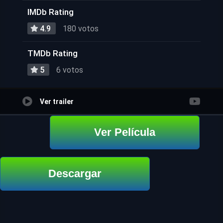
IMDb Rating
4.9
180 votos
TMDb Rating
5
6 votos
Ver trailer
Ver Película
Descargar