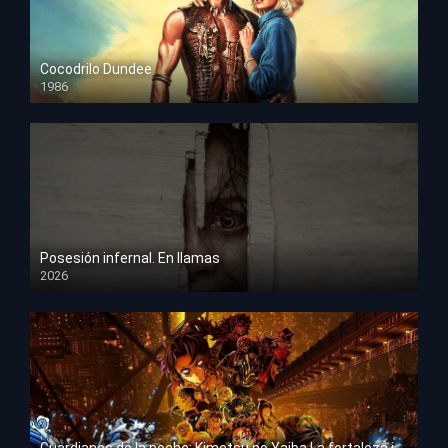
Cocodrilo Dundee
1986
HD 1080p
Posesión infernal. En llamas
2026
HD 1080p
Guardianes de la noche: Kimetsu no Yaiba La fortaleza infinita