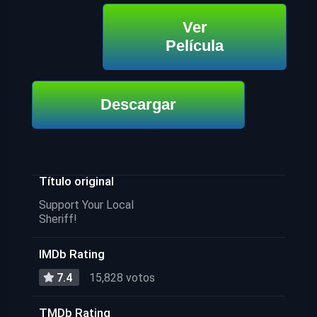
Ver
Película
Descargar
Título original
Support Your Local
Sheriff!
IMDb Rating
7.4
15,828 votos
TMDb Rating