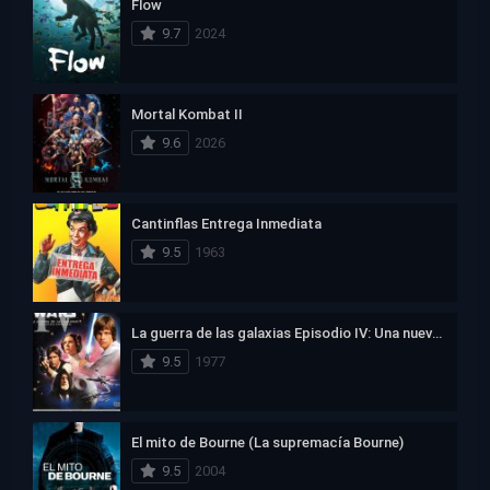
Flow
9.7
2024
Mortal Kombat II
9.6
2026
Cantinflas Entrega Inmediata
9.5
1963
La guerra de las galaxias Episodio IV: Una nueva esperanza
9.5
1977
El mito de Bourne (La supremacía Bourne)
9.5
2004