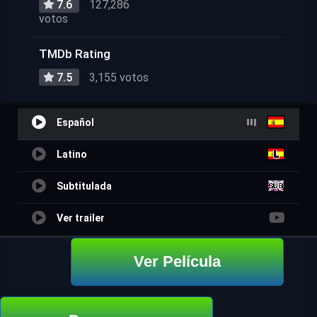
7.6
127,286
votos
TMDb Rating
7.5
3,155 votos
Español
Latino
Subtitulada
Ver trailer
Ver Película