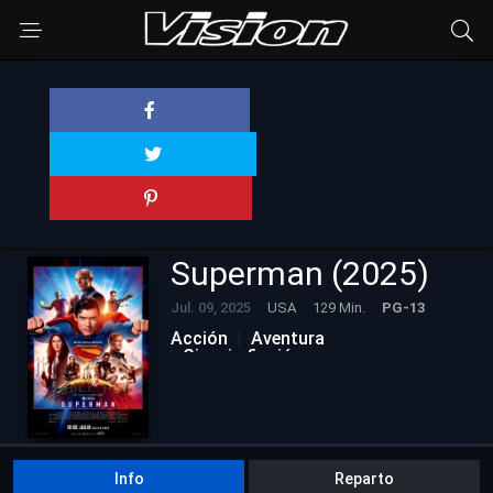
Superman (2025)
Jul. 09, 2025
USA
129 Min.
PG-13
Acción
Aventura
Ciencia ficción
Estrénos en Cine
Info
Reparto