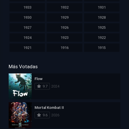
1933
1932
1931
1930
1929
1928
1927
1926
1925
1924
1923
1922
1921
1916
1915
Más Votadas
Flow
9.7
2024
Mortal Kombat II
9.6
2026