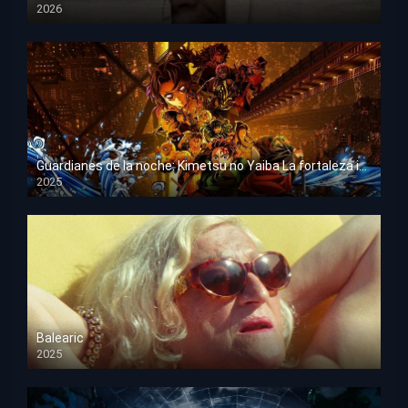
2026
HD 1080p
Guardianes de la noche: Kimetsu no Yaiba La fortaleza infinita
2025
HD 1080p
Balearic
2025
HD 1080p