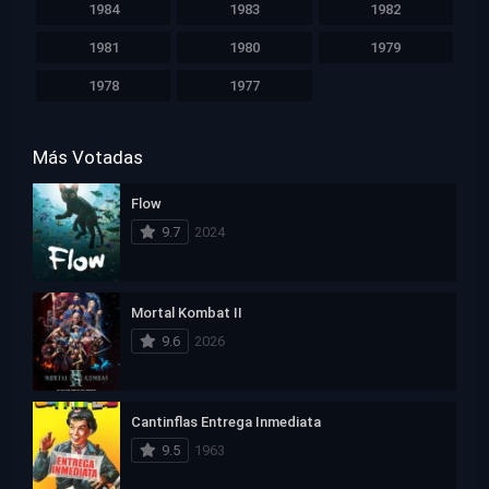
1984
1983
1982
1981
1980
1979
1978
1977
Más Votadas
Flow
9.7
2024
Mortal Kombat II
9.6
2026
Cantinflas Entrega Inmediata
9.5
1963