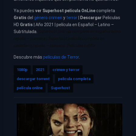
Ya puedes
ver
Superhost película
OnLine
completa
Gratis
del
género crimen
y
terror
|
Descargar
Peliculas
HD
Gratis
| Año 2021 | película en Español – Latino –
Subtitulada.
Superhost pelicula completa en español latino
repelis – cuevana
|
Superhost pelicula completa en
castellano repelis – cuevana. Películas netflix
Descubre más
películas de Terror
.
1080p
2021
crimen y terror
descargar torrent
pelicula completa
película online
Superhost