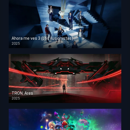
Ahora me ves 3 (Los ilusionistas)
2025
HD 1080p
TRON: Ares
2025
HD 1080p