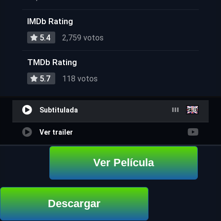
IMDb Rating
5.4
2,759 votos
TMDb Rating
5.7
118 votos
Subtitulada
Ver trailer
Ver Película
Descargar