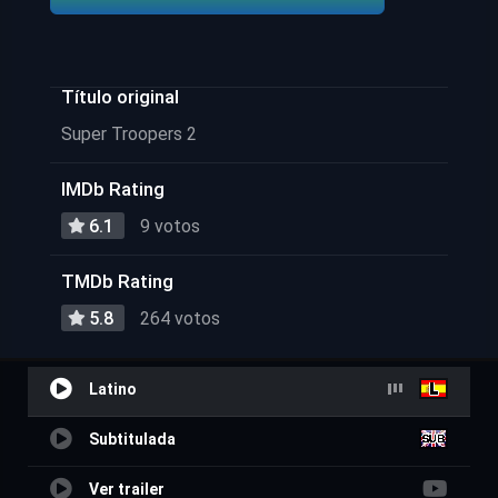
Título original
Super Troopers 2
IMDb Rating
6.1
9 votos
TMDb Rating
5.8
264 votos
Latino
Subtitulada
Ver trailer