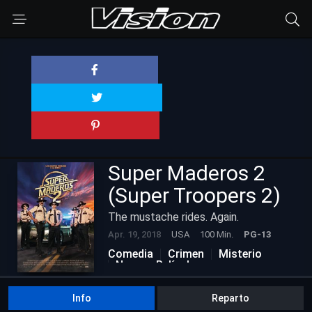
Super Maderos 2
(Super Troopers 2)
The mustache rides. Again.
Apr. 19, 2018
USA
100 Min.
PG-13
Comedia
Crimen
Misterio
Nuevas Películas
Info
Reparto