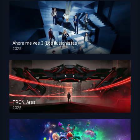
Ahora me ves 3 (Los ilusionistas)
2025
HD 1080p
TRON: Ares
2025
HD 1080p