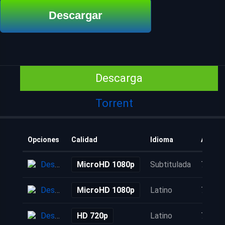
Descargar
Descarga
Torrent
Opciones
Calidad
Idioma
Añadid
Descarga
MicroHD 1080p
Subtitulada
7 años
Descarga
MicroHD 1080p
Latino
7 años
Descarga
HD 720p
Latino
7 años