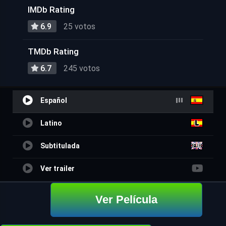
IMDb Rating
6.9
25 votos
TMDb Rating
6.7
245 votos
Español
Latino
Subtitulada
Ver trailer
Ver Película