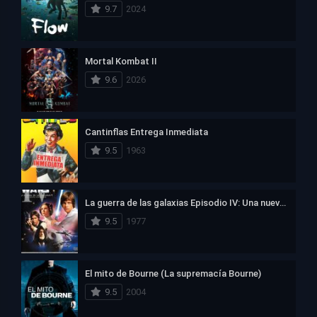
9.7
2024
Mortal Kombat II
9.6
2026
Cantinflas Entrega Inmediata
9.5
1963
La guerra de las galaxias Episodio IV: Una nueva esperanza
9.5
1977
El mito de Bourne (La supremacía Bourne)
9.5
2004