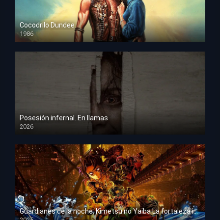
Cocodrilo Dundee
1986
HD 1080p
Posesión infernal. En llamas
2026
HD 1080p
Guardianes de la noche: Kimetsu no Yaiba La fortaleza infinita
2025