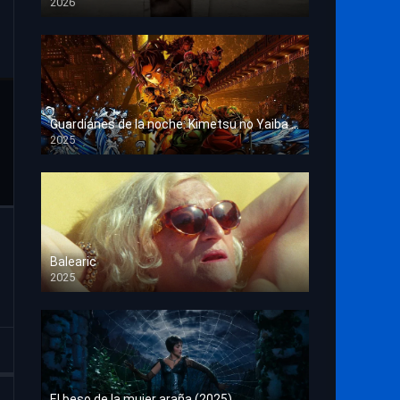
2026
HD 1080p
Guardianes de la noche: Kimetsu no Yaiba La fortaleza infinita
2025
HD 1080p
Balearic
2025
HD 1080p
El beso de la mujer araña (2025)