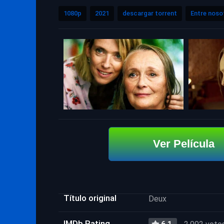
1080p
2021
descargar torrent
Entre noso
Ver Película
Título original
Deux
IMDb Rating