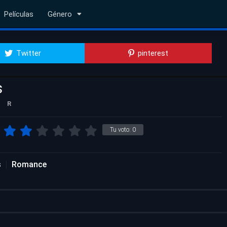
Películas
Género
Twitter
pinterest
s
R
Tu voto:
0
s
Romance