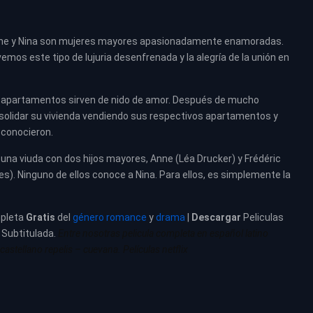
leine y Nina son mujeres mayores apasionadamente enamoradas.
emos este tipo de lujuria desenfrenada y la alegría de la unión en
os apartamentos sirven de nido de amor. Después de mucho
nsolidar su vivienda vendiendo sus respectivos apartamentos y
 conocieron.
 una viuda con dos hijos mayores, Anne (Léa Drucker) y Frédéric
s). Ninguno de ellos conoce a Nina. Para ellos, es simplemente la
pleta
Gratis
del
género romance
y
drama
|
Descargar
Peliculas
– Subtitulada.
Entre nosotras pelicula completa en español latino
astellano repelis – cuevana. Películas netflix