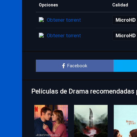
Opciones
Calidad
Obtener torrent
MicroHD
Obtener torrent
MicroHD
Facebook
Películas de Drama recomendadas p