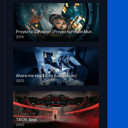
Proyecto Salvación (Proyecto Fin del Mundo)
2026
HD 1080p
Ahora me ves 3 (Los ilusionistas)
2025
HD 1080p
TRON: Ares
2025
HD 1080p