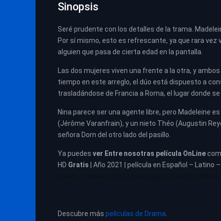
Sinopsis
Seré prudente con los detalles de la trama. Made
Por sí mismo, esto es refrescante, ya que rara vez v
alguien que pasa de cierta edad en la pantalla.
Las dos mujeres viven una frente a la otra, y amb
tiempo en este arreglo, el dúo está dispuesto a co
trasladándose de Francia a Roma, el lugar donde se
Nina parece ser una agente libre, pero Madeleine es
(Jérôme Varanfrain), y un nieto Théo (Augustin Reye
señora Dorn del otro lado del pasillo.
Ya puedes
ver
Entre nosotras película
OnLine
com
HD
Gratis
| Año 2021 | película en Español – Latino 
repelis – cuevana
|
Entre nosotras pelicula completa en c
Descubre más
películas de Drama
.