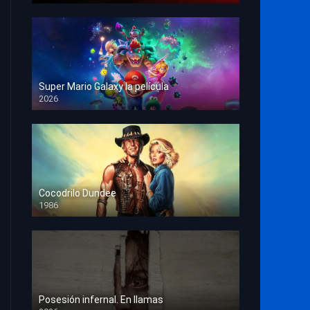
Super Mario Galaxy la película
2026
HD 1080p
Cocodrilo Dundee
1986
HD 1080p
Posesión infernal. En llamas