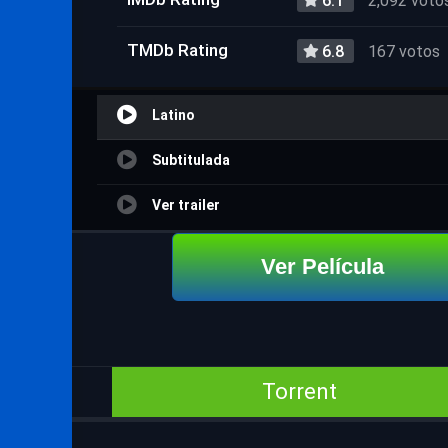
6.1
2,092 voto
TMDb Rating
6.8
167 votos
Latino
Subtitulada
Ver trailer
Ver Película
Torrent