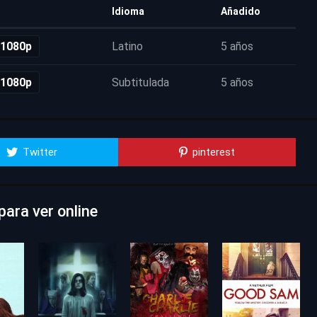
Idioma
Añadido
 1080p
Latino
5 años
 1080p
Subtitulada
5 años
Twitter
pinterest
ara ver online