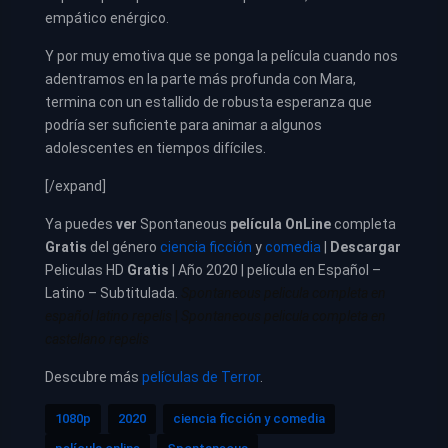
empático enérgico.
Y por muy emotiva que se ponga la película cuando nos
adentramos en la parte más profunda con Mara,
termina con un estallido de robusta esperanza que
podría ser suficiente para animar a algunos
adolescentes en tiempos difíciles.
[/expand]
Ya puedes
ver
Spontaneous
película
OnLine
completa
Gratis
del género
ciencia ficción
y
comedia
|
Descargar
Peliculas HD
Gratis
| Año 2020 | película en Español –
Latino – Subtitulada.
Spontaneous pelicula completa en
español latino repelis
|
Spontaneous pelicula completa en
castellano repelis
Descubre más
películas de Terror
.
1080p
2020
ciencia ficción y comedia