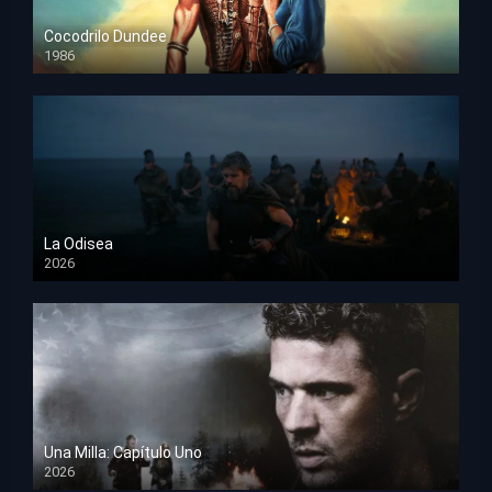
Cocodrilo Dundee
1986
HD 1080p
La Odisea
2026
TS Screener
Una Milla: Capítulo Uno
2026
HD 1080p