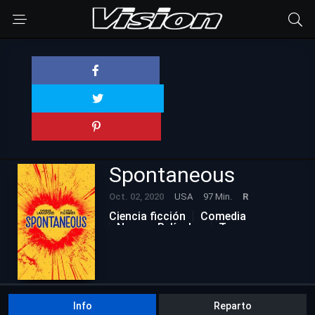
Spontaneous
Oct. 02, 2020
USA
97 Min.
R
Ciencia ficción
Comedia
Nuevas Películas
Terror
Info
Reparto