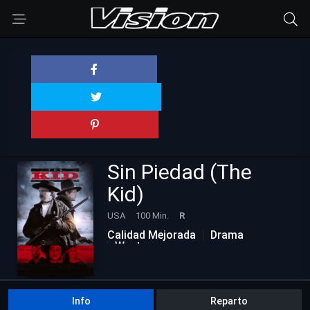
Sin Piedad (The
Kid)
USA
100 Min.
R
Calidad Mejorada
Drama
Western
Info
Reparto