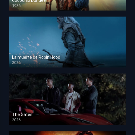
Cocodrilo Dundee
1986
HD 1080p
La muerte de Robin Hood
2026
HD 1080p
The Gates
2026
HD 1080p