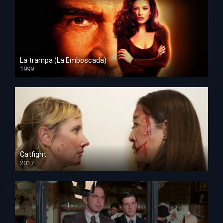
La trampa (La Emboscada)
1999
HD 1080p
Catfight
2017
HD 720p