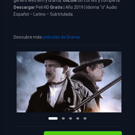
género western y drama,
OnLine
sin cortes y completa.
Descargar
Peli HD
Gratis
| Año 2019 | Idioma “o” Audio:
Español – Latino – Subtitulada.
Descubre más
películas de Drama
.