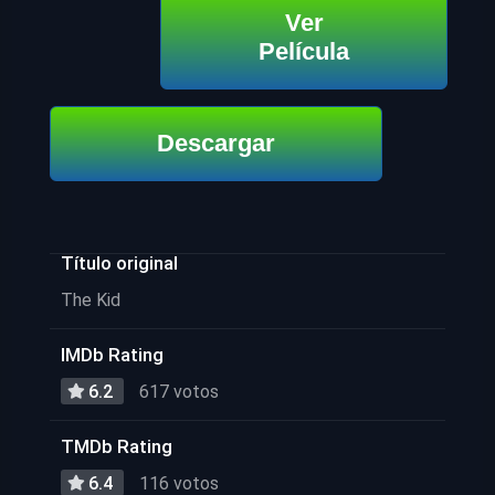
Ver
Película
Descargar
Título original
The Kid
IMDb Rating
6.2
617 votos
TMDb Rating
6.4
116 votos