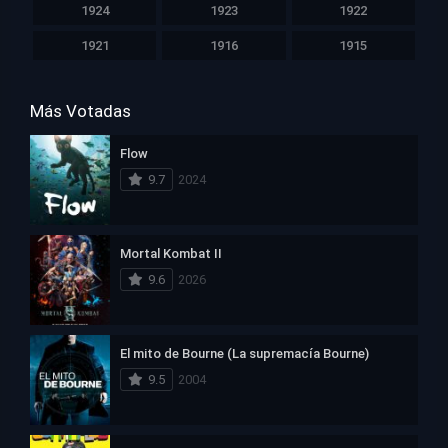
1924
1923
1922
1921
1916
1915
Más Votadas
Flow
9.7
2024
Mortal Kombat II
9.6
2026
El mito de Bourne (La supremacía Bourne)
9.5
2004