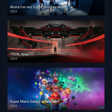
Ahora me ves 3 (Los ilusionistas)
2025
HD 1080p
TRON: Ares
2025
HD 1080p
Super Mario Galaxy la película
2026
HD 1080p