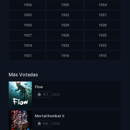
1936
1935
1934
1933
1932
1931
1930
1929
1928
1927
1926
1925
1924
1923
1922
1921
1916
1915
Más Votadas
Flow
9.7
2024
Mortal Kombat II
9.6
2026