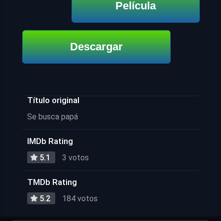
Película
Descargar
Título original
Se busca papá
IMDb Rating
5.1
3 votos
TMDb Rating
5.2
184 votos