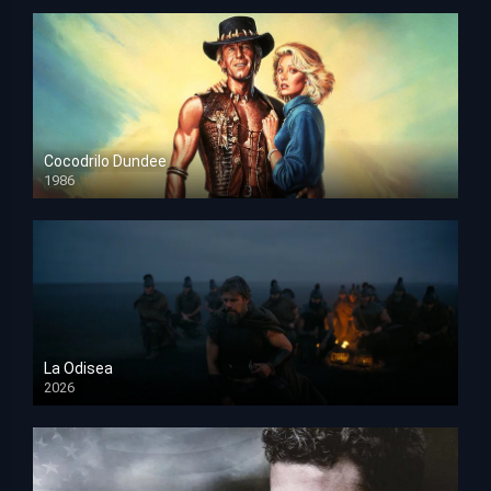
Cocodrilo Dundee
1986
HD 1080p
La Odisea
2026
TS Screener