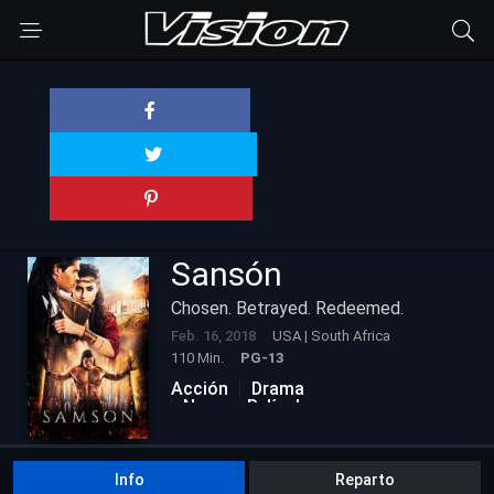
Sansón
Chosen. Betrayed. Redeemed.
Feb. 16, 2018
USA | South Africa
110 Min.
PG-13
Acción
Drama
Nuevas Películas
Info
Reparto