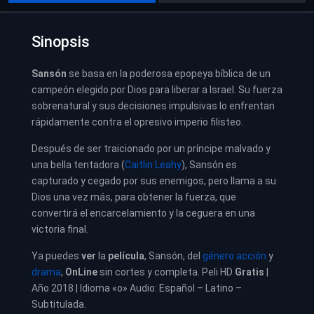
Sinopsis
Sansón
se basa en la poderosa epopeya bíblica de un
campeón elegido por Dios para liberar a Israel. Su fuerza
sobrenatural y sus decisiones impulsivas lo enfrentan
rápidamente contra el opresivo imperio filisteo.
Después de ser traicionado por un príncipe malvado y
una bella tentadora (
Caitlin Leahy
), Sansón es
capturado y cegado por sus enemigos, pero llama a su
Dios una vez más, para obtener la fuerza, que
convertirá el encarcelamiento y la ceguera en una
victoria final.
Ya puedes
ver
la
película
, Sansón, del
género acción
y
drama
,
OnLine
sin cortes y completa. Peli HD
Gratis
|
Año 2018 | Idioma «o» Audio: Español – Latino –
Subtitulada.