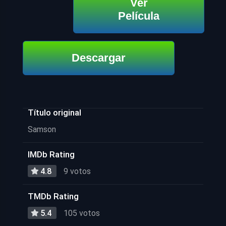
Ver
Película
Descargar
Título original
Samson
IMDb Rating
4.8
9 votos
TMDb Rating
5.4
105 votos