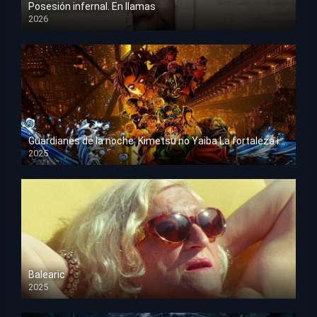
Posesión infernal. En llamas
2026
HD 1080p
Guardianes de la noche: Kimetsu no Yaiba La fortaleza infinita
2025
HD 1080p
Balearic
2025
HD 1080p