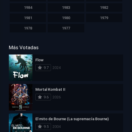
1984
1983
1982
1981
1980
1979
1978
1977
Más Votadas
Flow
9.7
2024
Mortal Kombat II
9.6
2026
El mito de Bourne (La supremacía Bourne)
9.5
2004