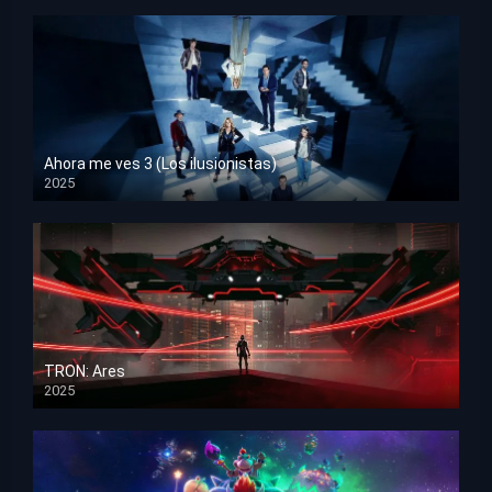
Ahora me ves 3 (Los ilusionistas)
2025
HD 1080p
TRON: Ares
2025
HD 1080p