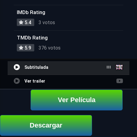
IMDb Rating
5.4
3 votos
TMDb Rating
5.9
376 votos
Subtitulada
Ver trailer
Ver Película
Descargar