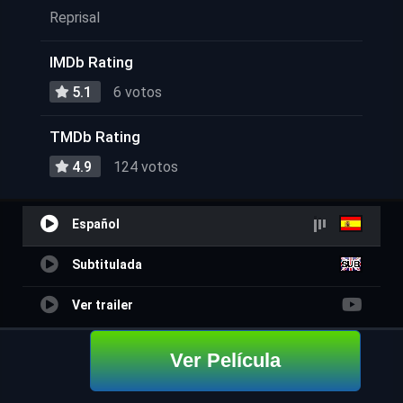
Reprisal
IMDb Rating
5.1
6 votos
TMDb Rating
4.9
124 votos
Español
Subtitulada
Ver trailer
Ver Película