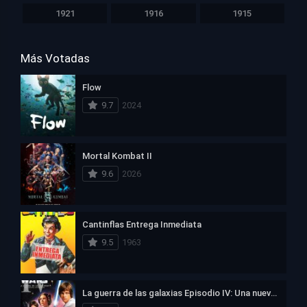
1921
1916
1915
Más Votadas
Flow
9.7
2024
Mortal Kombat II
9.6
2026
Cantinflas Entrega Inmediata
9.5
1963
La guerra de las galaxias Episodio IV: Una nueva esperanza