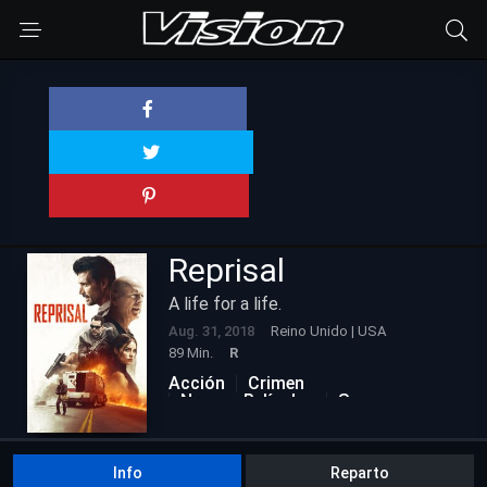
Reprisal
A life for a life.
Aug. 31, 2018
Reino Unido | USA
89 Min.
R
Acción
Crimen
Nuevas Películas
Suspenso
Info
Reparto