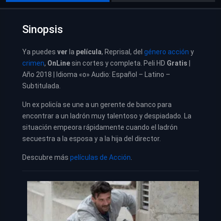
Sinopsis
Ya puedes
ver
la
película
, Reprisal, del
género acción
y
crimen
,
OnLine
sin cortes y completa. Peli HD
Gratis
|
Año 2018 | Idioma «o» Audio: Español – Latino –
Subtitulada.
Un ex policía se une a un gerente de banco para
encontrar a un ladrón muy talentoso y despiadado. La
situación empeora rápidamente cuando el ladrón
secuestra a la esposa y a la hija del director.
Descubre más
películas de Acción
.