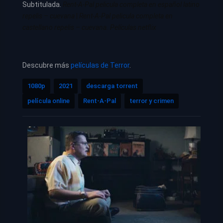
Subtitulada.
Rent-A-Pal pelicula completa en español latino
repelis – cuevana
|
Rent-A-Pal pelicula completa en
castellano repelis – cuevana. Películas netflix
Descubre más
películas de Terror
.
1080p
2021
descarga torrent
película online
Rent-A-Pal
terror y crimen