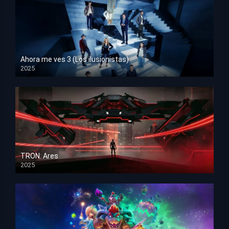
Ahora me ves 3 (Los ilusionistas)
2025
HD 1080p
TRON: Ares
2025
HD 1080p