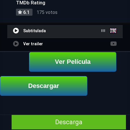
TMDb Rating
6.1
175 votos
Subtitulada
Ver trailer
Ver Película
Descargar
Descarga