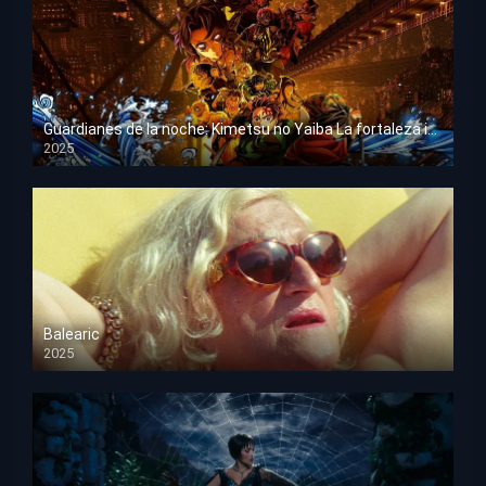
Guardianes de la noche: Kimetsu no Yaiba La fortaleza infinita
2025
HD 1080p
Balearic
2025
HD 1080p