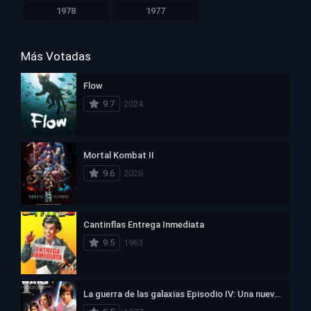
1978
1977
Más Votadas
Flow
9.7
2024
Mortal Kombat II
9.6
2026
Cantinflas Entrega Inmediata
9.5
1963
La guerra de las galaxias Episodio IV: Una nueva esperanza