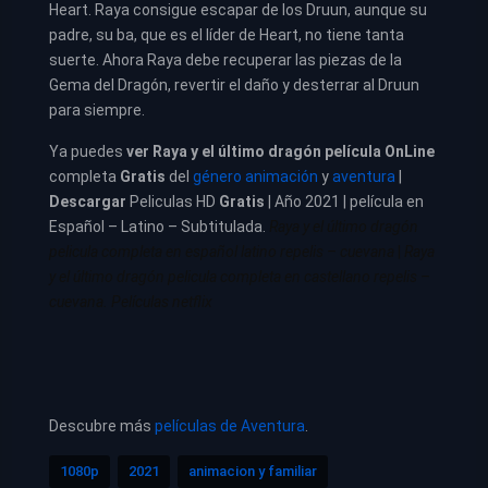
Heart. Raya consigue escapar de los Druun, aunque su
padre, su ba, que es el líder de Heart, no tiene tanta
suerte. Ahora Raya debe recuperar las piezas de la
Gema del Dragón, revertir el daño y desterrar al Druun
para siempre.
Ya puedes
ver
Raya y el último dragón película
OnLine
completa
Gratis
del
género animación
y
aventura
|
Descargar
Peliculas HD
Gratis
| Año 2021 | película en
Español – Latino – Subtitulada.
Raya y el último dragón
pelicula completa en español latino repelis – cuevana
|
Raya
y el último dragón pelicula completa en castellano repelis –
cuevana. Películas netflix
Descubre más
películas de Aventura
.
1080p
2021
animacion y familiar