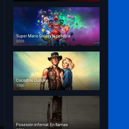
Super Mario Galaxy la película
2026
HD 1080p
Cocodrilo Dundee
1986
HD 1080p
Posesión infernal. En llamas