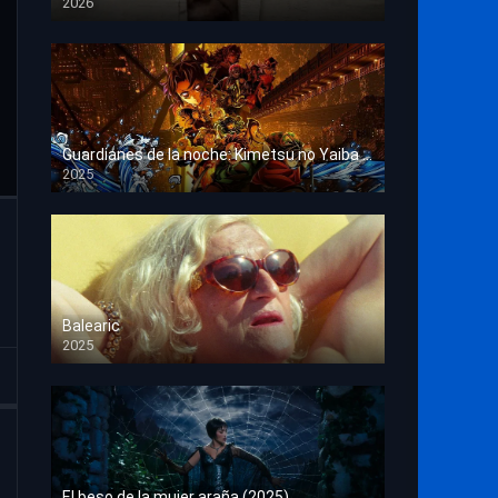
2026
HD 1080p
Guardianes de la noche: Kimetsu no Yaiba La fortaleza infinita
2025
HD 1080p
Balearic
2025
HD 1080p
El beso de la mujer araña (2025)