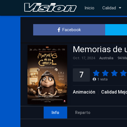
Inicio
Calidad
Facebook
Memorias de u
Oct. 17, 2024
Australia
94 Mi
7
1
voto
Animación
Calidad Mej
Info
Reparto