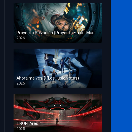
Proyecto Salvación (Proyecto Fin del Mundo)
2026
HD 1080p
Ahora me ves 3 (Los ilusionistas)
2025
HD 1080p
TRON: Ares
2025
HD 1080p