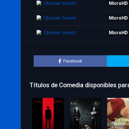
Obtener torrent
MicroHD
Obtener torrent
MicroHD
Obtener torrent
MicroHD
Facebook
Títulos de Comedia disponibles para