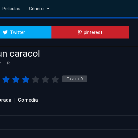
Películas
Género
Twitter
pinterest
n caracol
n.
R
Tu voto:
0
orada
Comedia