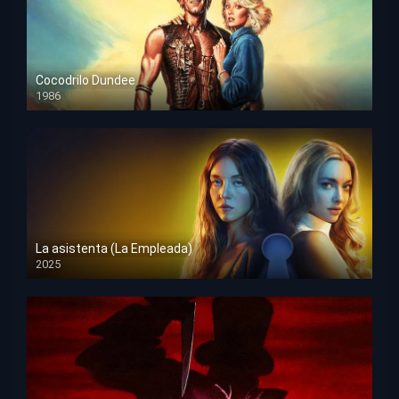
Cocodrilo Dundee
1986
HD 1080p
La asistenta (La Empleada)
2025
HD 1080p