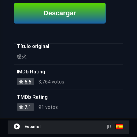
Descargar
Título original
怒火
IMDb Rating
6.6
3,764 votos
TMDb Rating
7.1
91 votos
Español