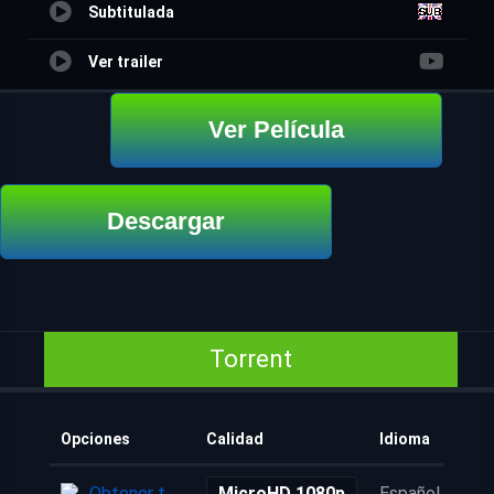
Subtitulada
Ver trailer
Ver Película
Descargar
Torrent
Opciones
Calidad
Idioma
Obtener torrent
MicroHD 1080p
Español