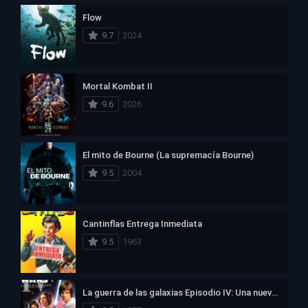
Flow
9.7
2024
Mortal Kombat II
9.6
2026
El mito de Bourne (La supremacía Bourne)
9.5
2004
Cantinflas Entrega Inmediata
9.5
1963
La guerra de las galaxias Episodio IV: Una nueva esperanza