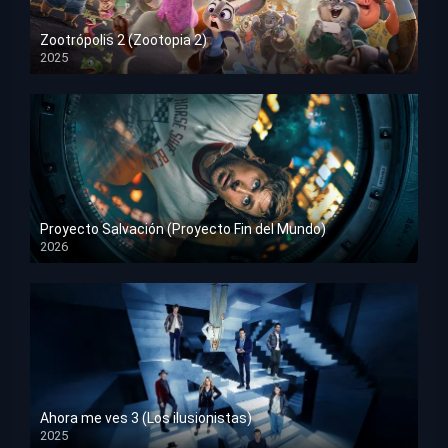
Zootrópolis 2 (Zootopia 2)
2025
HD 1080p
Proyecto Salvación (Proyecto Fin del Mundo)
2026
HD 1080p
Ahora me ves 3 (Los ilusionistas)
2025
HD 1080p