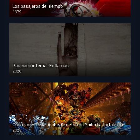
Los pasajeros del tiempo
1979
HD 1080p
Posesión infernal. En llamas
2026
HD 1080p
Guardianes de la noche: Kimetsu no Yaiba La fortaleza infinita
2025
HD 1080p