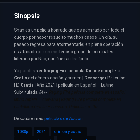
Sinopsis
Shan es un policía honrado que es admirado por todo el
cuerpo por haber resuelto muchos casos. Un día, su
pasado regresa para atormentarle; en plena operación
es atacado por un misterioso grupo de criminales
liderado por Ngo, que fue su discípulo.
Ya puedes
ver
Raging Fire película
OnLine
completa
Gratis
del género acción y crimen |
Descargar
Peliculas
HD
Gratis
| Año 2021 | película en Español – Latino –
Subtitulada. 怒火
Raging Fire pelicula completa en español
latino repelis – cuevana
|
Raging Fire pelicula completa en
castellano repelis – cuevana. Películas netflix
Descubre más
películas de Acción
.
1080p
2021
crimen y acción