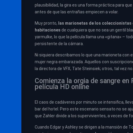
plausibilidad, la gira es una forma práctica para qu
antes de que las entrañas empiecen a volar.
Muy pronto,
las marionetas de los coleccionistas 
habitaciones
de cualquiera que no sea un gentil bl
yarmulke, lo que la película llama una «gitana» – 
persistente de la cámara.
Ni siquiera describamos lo que una marioneta con el 
mujer negra embarazada. Aquellos con suscripciones
la directora de VFX, Tate Steinsiek; otros, tal vez no
Comienza la orgia de sangre en 
película HD online
El caos de cadáveres por minuto se intensifica, lle
bar del hotel. Pero este escenario sensato no se aju
que Zahler divide a los supervivientes, a veces de fo
Cuando Edgar y Ashley se dirigen a la mansión de T