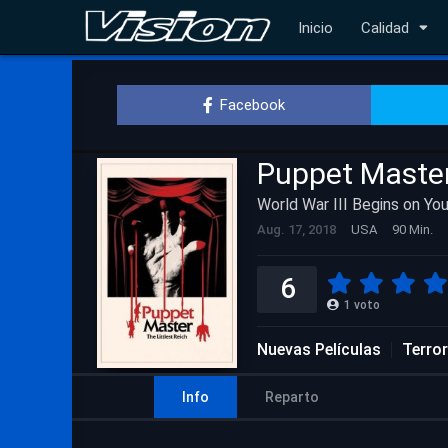
Inicio
Calidad
Facebook
Puppet Master:
World War III Begins on Yo
Aug. 17, 2018
USA
90 Min.
6
1
voto
Nuevas Películas
Terror
Info
Reparto