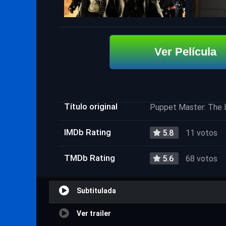
Ver Película
Título original
Puppet Master: The L
IMDb Rating
5.8
11 votos
TMDb Rating
5.6
68 votos
Subtitulada
Ver trailer