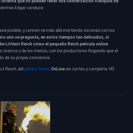
an intensa que no pueden tener una conversación tranquila de
ientras Edgar conduce.
ea posible, y Lennon va más allá invirtiendo escenas con los
ero uno se pregunta, en estos tiempos tan delicados, si
he Littlest Reich cómo el pequeño Reich pelicula online
s teatros y de los menús, con los productores fingiendo que el
ás de su propia conciencia.
est Reich, del
género terror
,
OnLine
sin cortes y completa. HD