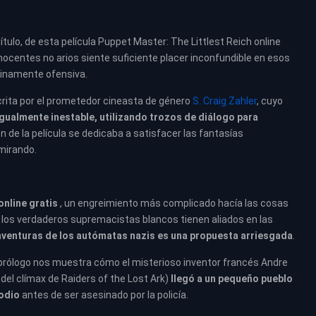
ulo, de esta película Puppet Master: The Littlest Reich online
ocentes no arios siente suficiente placer inconfundible en esos
inamente ofensiva.
crita por el prometedor cineasta de género
S. Craig Zahler
, cuyo
gualmente inestable, utilizando trozos de diálogo para
ón de la película se dedicaba a satisfacer las fantasías
 mirando.
online gratis
, un engreimiento más complicado hacía las cosas
 los verdaderos supremacistas blancos tienen aliados en las
aventuras de los autómatas nazis es una propuesta arriesgada
.
 prólogo nos muestra cómo el misterioso inventor francés Andre
del clímax de Raiders of the Lost Ark)
llegó a un pequeño pueblo
odio
antes de ser asesinado por la policía.