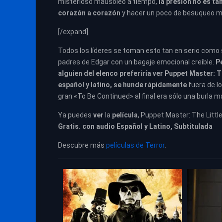
misterioso mausoleo a tiempo,
la presión no es t
corazón a corazón
y hacer un poco de besuqueo m
[/expand]
Todos los líderes se toman esto tan en serio como s
padres de Edgar con un bagaje emocional creíble.
P
alguien del elenco preferiría ver Puppet Master: T
español y latino, se hunde rápidamente
fuera de lo
gran «To Be Continued» al final era sólo una burla m
Ya puedes
ver
la
película
, Puppet Master: The Littl
Gratis. con audio Español y Latino, Subtitulada
Descubre más
películas de Terror
.