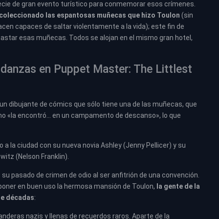
ecie de gran evento turístico para conmemorar esos crímenes.
 coleccionado las espantosas muñecas que hizo Toulon
(sin
acen capaces de saltar violentamente a la vida); este fin de
bastar esas muñecas. Todos se alojan en el mismo gran hotel,
danzas en Puppet Master: The Littlest
un dibujante de cómics que sólo tiene una de las muñecas, que
ano «la encontró… en un campamento de descanso», lo que
o a la ciudad con su nueva novia Ashley (Jenny Pellicer) y su
itz (Nelson Franklin).
u pasado de crimen de odio al ser anfitrión de una convención.
poner en buen uso la hermosa mansión de Toulon,
la gente de la
nte décadas
:
nderas nazis y llenas de recuerdos raros. Aparte de la