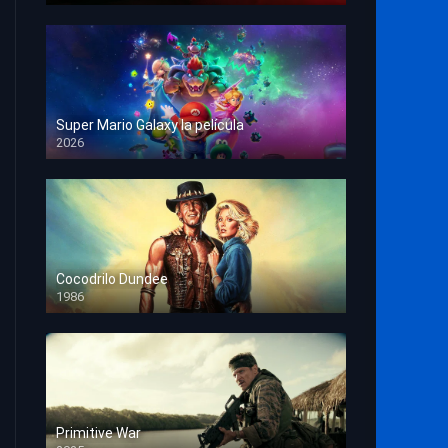
Super Mario Galaxy la película
2026
HD 1080p
Cocodrilo Dundee
1986
HD 1080p
Primitive War