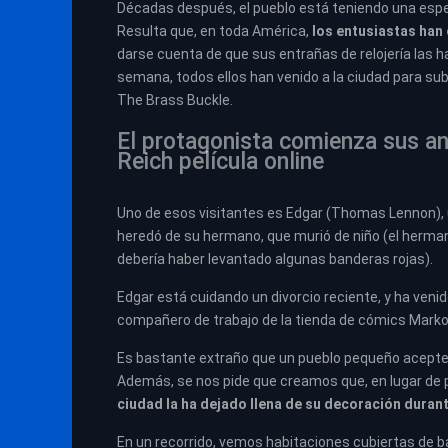
Décadas después, el pueblo está teniendo una esp
Resulta que, en toda América,
los entusiastas han
darse cuenta de que sus entrañas de relojería las h
semana, todos ellos han venido a la ciudad para su
The Brass Buckle.
El protagonista comienza sus an
Reich película online
Uno de esos visitantes es Edgar (Thomas Lennon), 
heredó de su hermano, que murió de niño (el herm
debería haber levantado algunas banderas rojas).
Edgar está cuidando un divorcio reciente, y ha venid
compañero de trabajo de la tienda de cómics Markow
Es bastante extraño que un pueblo pequeño acepte s
Además, se nos pide que creamos que, en lugar de 
ciudad la ha dejado llena de su decoración dura
En un recorrido, vemos habitaciones cubiertas de ba