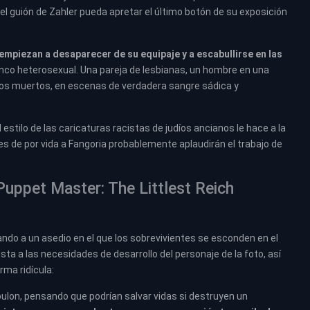
e el guión de Zahler pueda apretar el último botón de su exposición
empiezan a desaparecer de su equipaje y a escabullirse en las
anco heterosexual. Una pareja de lesbianas, un hombre en una
todos muertos, en escenas de verdadera sangre sádica y
estilo de las caricaturas racistas de judíos ancianos le hace a la
 de por vida a Fangoria probablemente aplaudirán el trabajo de
.
Puppet Master: The Littlest Reich
vando a un asedio en el que los sobrevivientes se esconden en el
sta a las necesidades de desarrollo del personaje de la foto, así
rma ridícula:
oulon, pensando que podrían salvar vidas si destruyen un