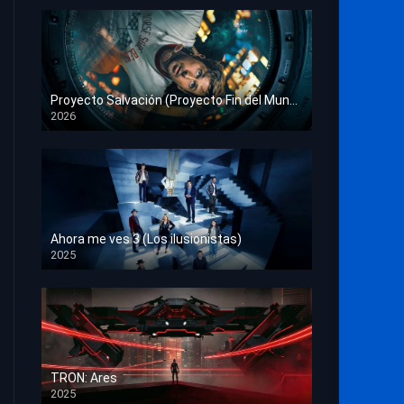
Proyecto Salvación (Proyecto Fin del Mundo)
2026
HD 1080p
Ahora me ves 3 (Los ilusionistas)
2025
HD 1080p
TRON: Ares
2025
HD 1080p