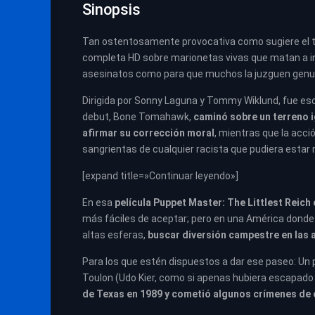
Sinopsis
Tan ostentosamente provocativa como sugiere el tít
completa HD sobre marionetas vivas que matan a in
asesinatos como para que muchos la juzguen genu
Dirigida por Sonny Laguna y Tommy Wiklund, fue es
debut, Bone Tomahawk,
caminó sobre un terreno i
afirmar su corrección moral
, mientras que la acci
sangrientas de cualquier racista que pudiera estar
[expand title=»Continuar leyendo»]
En esa
película Puppet Master: The Littlest Reich 
más fáciles de aceptar; pero en una América donde
altas esferas,
buscar diversión campestre en las 
Para los que estén dispuestos a dar ese paseo: Un
Toulon (Udo Kier, como si apenas hubiera escapado 
de Texas en 1989 y cometió algunos crímenes de 