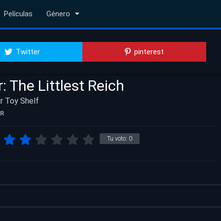
Películas
Género
Twitter
pinterest
 The Littlest Reich
ur Toy Shelf
R
Tu voto:
0