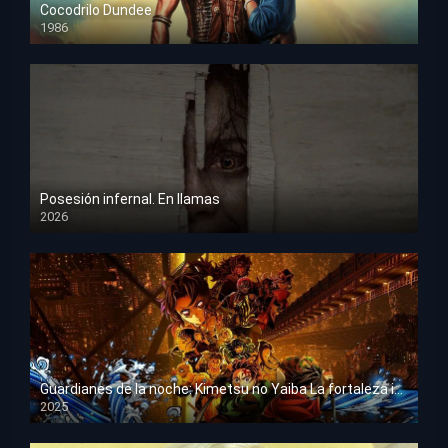
Cocodrilo Dundee
1986
HD 1080p
Posesión infernal. En llamas
2026
HD 1080p
Guardianes de la noche: Kimetsu no Yaiba La fortaleza infinita
2025
HD 1080p