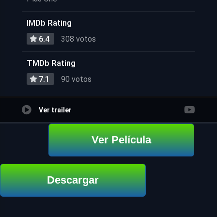
IMDb Rating
6.4
308 votos
TMDb Rating
7.1
90 votos
Ver trailer
Ver Película
Descargar