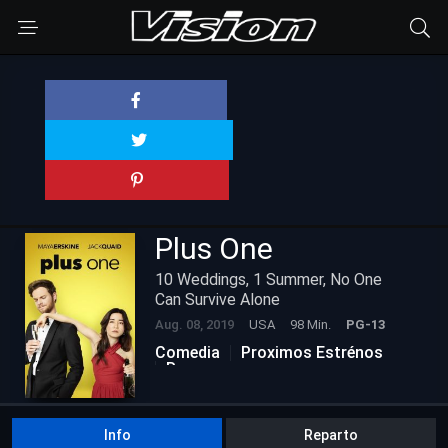
Plus One
10 Weddings, 1 Summer, No One
Can Survive Alone
Aug. 08, 2019
USA
98 Min.
PG-13
Comedia
Proximos Estrénos
Romance
Info
Reparto