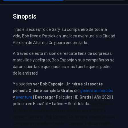
Sinopsis
Tras el secuestro de Gary, su compañero de toda la
vida, Bob lleva a Patrick en una loca aventura a la Ciudad
Perdida de Atlantic City para encontrarlo.
A través de esta misión de rescate llena de sorpresas,
maravillas y peligros, Bob Esponja y sus compañeros se
darán cuenta de que nada es más fuerte que el poder
de la amistad.
Ya puedes
ver
Bob Esponja: Un héroe al rescate
película
OnLine
completa
Gratis
del
género animación
y
aventura
|
Descargar
Peliculas HD
Gratis
| Año 2020 |
película en Español – Latino – Subtitulada.
Bob Esponja:
Un héroe al rescate pelicula completa en español latino
repelis – cuevana
|
Bob Esponja: Un héroe al rescate pelicula
completa en castellano repelis – cuevana. Películas netflix