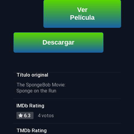
Ver
Película
Descargar
Título original
The SpongeBob Movie:
Sponge on the Run
IMDb Rating
6.3
4 votos
TMDb Rating