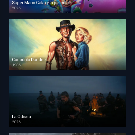
Super Mario Galaxy la película
2026
HD 1080p
Cocodrilo Dundee
1986
HD 1080p
La Odisea
2026
TS Screener