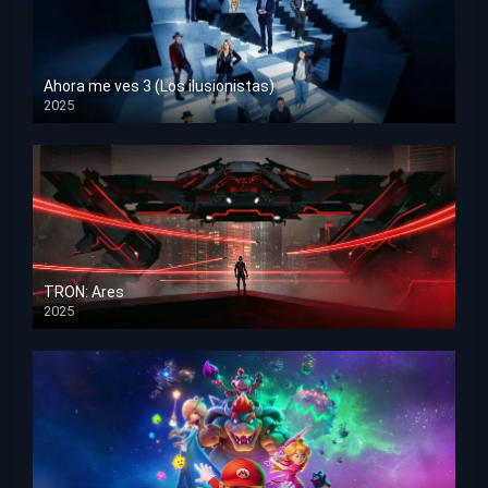
Ahora me ves 3 (Los ilusionistas)
2025
HD 1080p
TRON: Ares
2025
HD 1080p