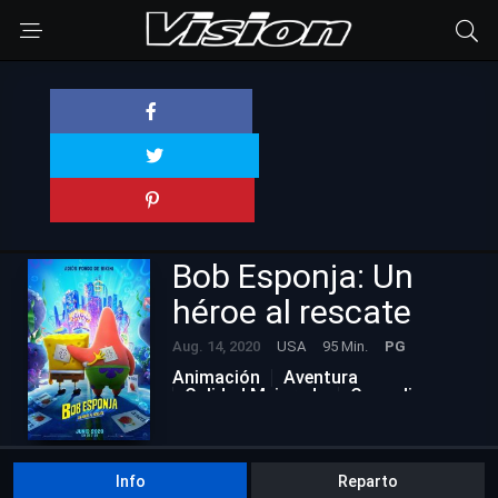
Bob Esponja: Un
héroe al rescate
Aug. 14, 2020
USA
95 Min.
PG
Animación
Aventura
Calidad Mejorada
Comedia
Familiar
Fantasía
Info
Reparto