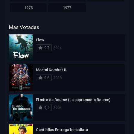
1978
1977
Más Votadas
Flow
9.7
2024
Mortal Kombat II
9.6
2026
El mito de Bourne (La supremacía Bourne)
9.5
2004
Cantinflas Entrega Inmediata