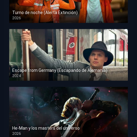
Turno de noche (Alerta Extinción)
2026
HD 1080p
Escape from Germany (Escapando de Alemania)
2024
HD 1080p
He-Man y los masters del universo
2026
HD 1080p