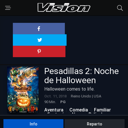
Pesadillas 2: Noche
de Halloween
Halloween comes to life.
Oct. 11, 2018
Reino Unido | USA
90 Min.
PG
Aventura
Comedia
Familiar
Fantasía
Nuevas Películas
Terror
Info
Reparto