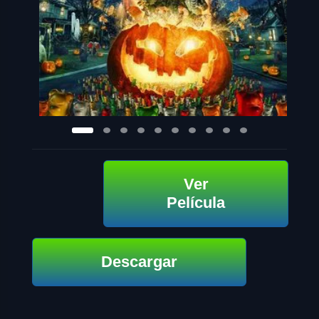
Ver
Película
Descargar