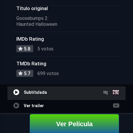
Título original
Goosebumps 2:
Haunted Halloween
IMDb Rating
5.8
5 votos
TMDb Rating
5.7
699 votos
Subtitulada
Ver trailer
Ver Película