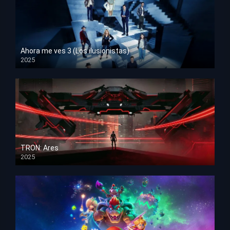
Ahora me ves 3 (Los ilusionistas)
2025
HD 1080p
TRON: Ares
2025
HD 1080p