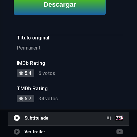
Descargar
Título original
Permanent
IMDb Rating
5.4
6 votos
TMDb Rating
5.7
34 votos
Subtitulada
Ver trailer