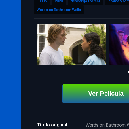
1080p
2020
descarga torrent
drama y ro
Words on Bathroom Walls
Ver Película
Título original
Words on Bathroom W