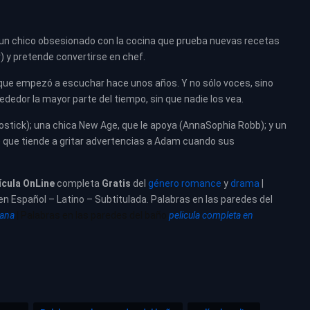
 un chico obsesionado con la cocina que prueba nuevas recetas
) y pretende convertirse en chef.
 que empezó a escuchar hace unos años. Y no sólo voces, sino
dedor la mayor parte del tiempo, sin que nadie los vea.
stick); una chica New Age, que le apoya (AnnaSophia Robb); y un
que tiende a gritar advertencias a Adam cuando sus
ícula
OnLine
completa
Gratis
del
género romance
y
drama
|
 en Español – Latino – Subtitulada. Palabras en las paredes del
vana
| Palabras en las paredes del baño
pelicula completa en