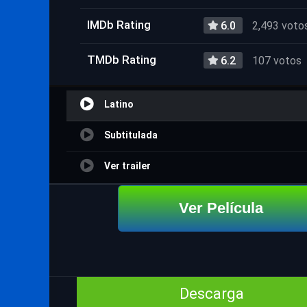
IMDb Rating
6.0
2,493 voto
TMDb Rating
6.2
107 votos
Latino
Subtitulada
Ver trailer
Ver Película
Descarga