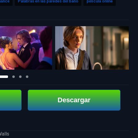
mance
Palabras en las paredes del baño
película online
Descargar
alls