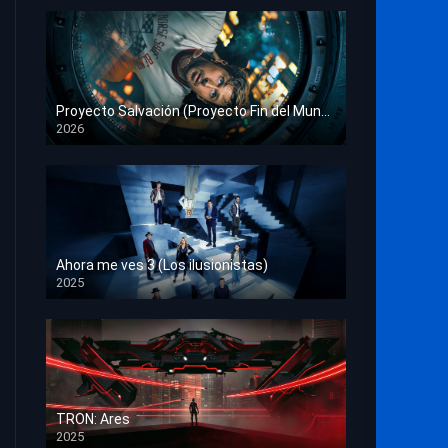
Proyecto Salvación (Proyecto Fin del Mundo)
2026
HD 1080p
Ahora me ves 3 (Los ilusionistas)
2025
HD 1080p
TRON: Ares
2025
HD 1080p