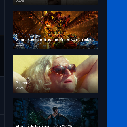
2026
HD 1080p
Guardianes de la noche: Kimetsu no Yaiba La fortaleza infinita
2025
HD 1080p
Balearic
2025
HD 1080p
El beso de la mujer araña (2025)