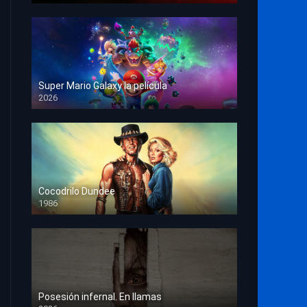
Super Mario Galaxy la película
2026
HD 1080p
Cocodrilo Dundee
1986
HD 1080p
Posesión infernal. En llamas