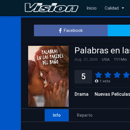
Inicio
Calidad
Facebook
Palabras en l
Aug. 21, 2020
USA
111 Min.
5
1
voto
Drama
Nuevas Película
Info
Reparto