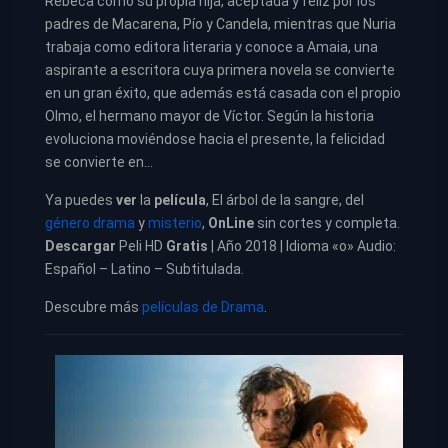
Rebeca como su propia hija, aceptada y feliz por los
padres de Macarena, Pío y Candela, mientras que Nuria
trabaja como editora literaria y conoce a Amaia, una
aspirante a escritora cuya primera novela se convierte
en un gran éxito, que además está casada con el propio
Olmo, el hermano mayor de Víctor. Según la historia
evoluciona moviéndose hacia el presente, la felicidad
se convierte en…
Ya puedes
ver
la
película
, El árbol de la sangre, del
género drama
y
misterio
,
OnLine
sin cortes y completa.
Descargar
Peli HD
Gratis
| Año 2018 | Idioma «o» Audio:
Español – Latino – Subtitulada.
Descubre más
películas de Drama
.