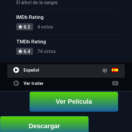
El árbol de la sangre
IMDb Rating
6.3
4 votos
TMDb Rating
6.4
74 votos
Español
Ver trailer
Ver Película
Descargar