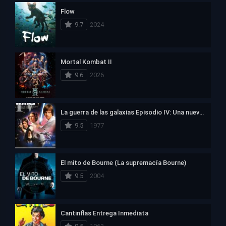
Flow
9.7
2024
Mortal Kombat II
9.6
2026
La guerra de las galaxias Episodio IV: Una nueva esperanza
9.5
1977
El mito de Bourne (La supremacía Bourne)
9.5
2004
Cantinflas Entrega Inmediata