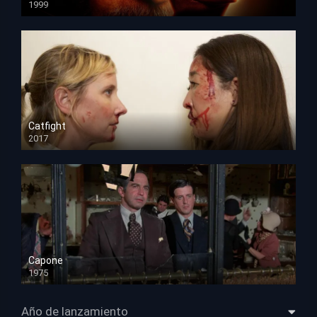
1999
HD 1080p
Catfight
2017
HD 720p
Capone
1975
HD 1080p
Año de lanzamiento