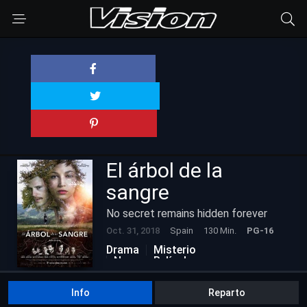
El árbol de la
sangre
No secret remains hidden forever
Oct. 31, 2018
Spain
130 Min.
PG-16
Drama
Misterio
Nuevas Películas
Info
Reparto