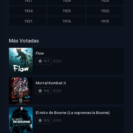
1927
1926
1925
1924
1923
1922
1921
1916
1915
Más Votadas
Flow
9.7
2024
Mortal Kombat II
9.6
2026
El mito de Bourne (La supremacía Bourne)
9.5
2004