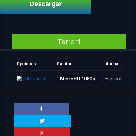
Descargar
Torrent
Opciones
Calidad
Idioma
Aña
Obtener torrent
MicroHD 1080p
Español
4 a