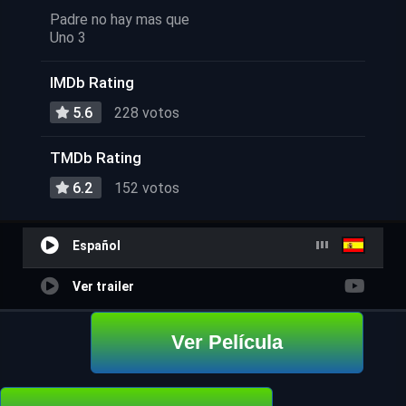
Padre no hay mas que
Uno 3
IMDb Rating
5.6
228 votos
TMDb Rating
6.2
152 votos
Español
Ver trailer
Ver Película