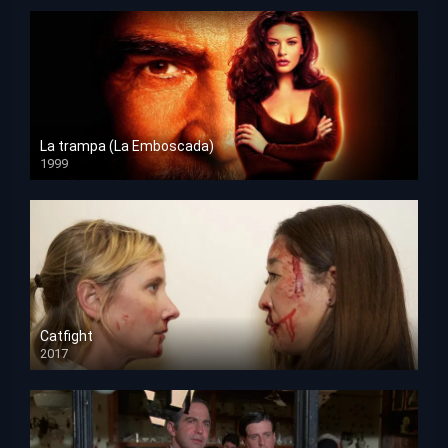
La trampa (La Emboscada)
1999
HD 1080p
Catfight
2017
HD 720p