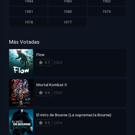
1984
1983
1982
1981
1980
1979
1978
1977
Más Votadas
Flow
9.7
2024
Mortal Kombat II
9.6
2026
El mito de Bourne (La supremacía Bourne)
9.5
2004