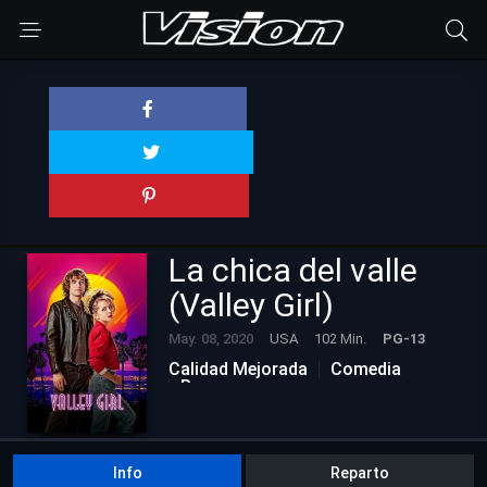
La chica del valle
(Valley Girl)
May. 08, 2020
USA
102 Min.
PG-13
Calidad Mejorada
Comedia
Romance
Info
Reparto