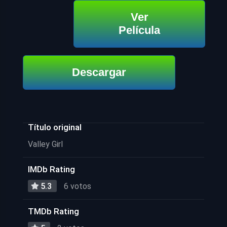
Ver
Película
Descargar
Título original
Valley Girl
IMDb Rating
5.3
6 votos
TMDb Rating