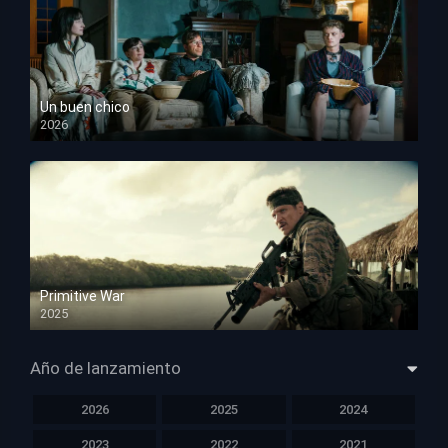
Un buen chico
2026
HD 1080p
Primitive War
2025
HD 1080p
Año de lanzamiento
2026
2025
2024
2023
2022
2021