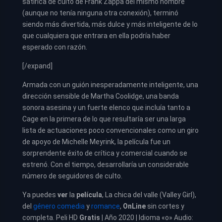
satírica de culto de Frank Zappa del mismo nombre
(aunque no tenía ninguna otra conexión), terminó
siendo más divertida, más dulce y más inteligente de lo
que cualquiera que entrara en ella podría haber
esperado con razón.
[/expand]
Armada con un guión inesperadamente inteligente, una
dirección sensible de Martha Coolidge, una banda
sonora asesina y un fuerte elenco que incluía tanto a
Cage en la primera de lo que resultaría ser una larga
lista de actuaciones poco convencionales como un giro
de apoyo de Michelle Meyrink, la película fue un
sorprendente éxito de crítica y comercial cuando se
estrenó. Con el tiempo, desarrollaría un considerable
número de seguidores de culto.
Ya puedes
ver
la
película
, La chica del valle (Valley Girl),
del
género comedia
y
romance
,
OnLine
sin cortes y
completa. Peli HD
Gratis
| Año 2020 | Idioma «o» Audio: