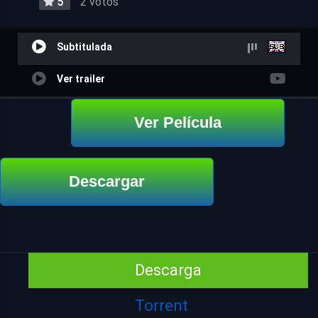
5
2 votos
Subtitulada
Ver trailer
Ver Película
Descargar
Descarga
Torrent