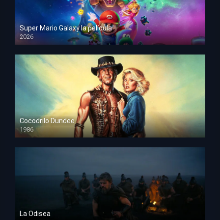
Super Mario Galaxy la película
2026
HD 1080p
Cocodrilo Dundee
1986
HD 1080p
La Odisea