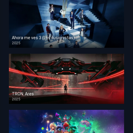
Ahora me ves 3 (Los ilusionistas)
2025
HD 1080p
TRON: Ares
2025
HD 1080p