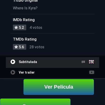
Título original
Where Is Kyra?
IMDb Rating
5.2
4 votos
TMDb Rating
5.6
28 votos
Subtitulada
Ver trailer
Ver Película