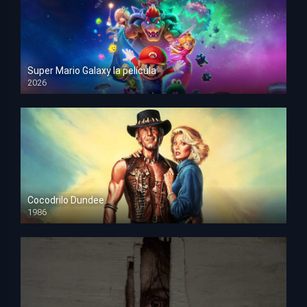
Super Mario Galaxy la película
2026
HD 1080p
Cocodrilo Dundee
1986
HD 1080p