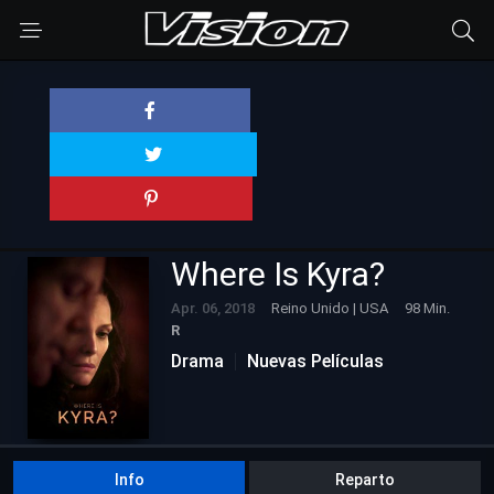
Where Is Kyra?
Apr. 06, 2018
Reino Unido | USA
98 Min.
R
Drama
Nuevas Películas
Info
Reparto