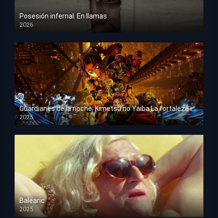
Posesión infernal. En llamas
2026
HD 1080p
Guardianes de la noche: Kimetsu no Yaiba La fortaleza infinita
2025
HD 1080p
Balearic
2025
HD 1080p