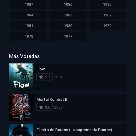
1987
1986
1985
1984
1983
1982
1981
1980
1979
1978
1977
Más Votadas
Flow
9.7
2024
Mortal Kombat II
9.6
2026
El mito de Bourne (La supremacía Bourne)