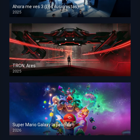
Ahora me ves 3 (Los ilusionistas)
2025
HD 1080p
TRON: Ares
2025
HD 1080p
Super Mario Galaxy la película
2026
HD 1080p