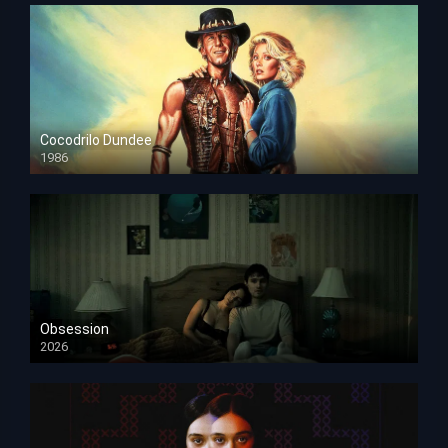
Cocodrilo Dundee
1986
HD 1080p
Obsession
2026
HD 1080p