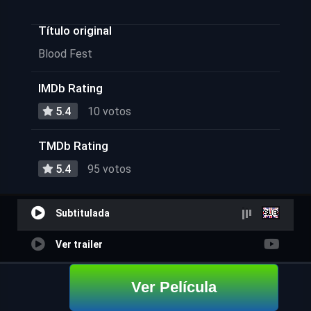
Título original
Blood Fest
IMDb Rating
5.4
10 votos
TMDb Rating
5.4
95 votos
Subtitulada
Ver trailer
Ver Película