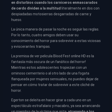
en disturbios cuando los carniceros enmascarados
de cerdo dividen a la multitud
literalmente en dos con
despiadadas motosierras desgarradas de carne y
hueso.
La única manera de pasar la noche es seguir las reglas.
Por lo tanto, cuatro amigos deben usar su
conocimiento del horror para sobrevivir a estas viciosas
y eviscerantes trampas.
La premisa de ver pelicula Blood Fest online HD es la
fantasía más oscura de un fanático del horror!
Mientras estos adolescentes tropiezan con un
ominoso cementerio o al otro lado de una fogata
flanqueada por mujeres sensuales, no puedes dejar de
pensar en cómo tratar de sobrevivir a este cliché de
horror.
Egerton se deleita en hacer girar a cada uno en un
espectáculo estrafalario y macabro, ya sea arrancando
un miembro de la víctima que grita,
atrapando a los