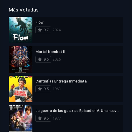
Más Votadas
Flow
9.7
2024
Mortal Kombat II
9.6
2026
Cantinflas Entrega Inmediata
9.5
1963
La guerra de las galaxias Episodio IV: Una nueva esperanza
9.5
1977