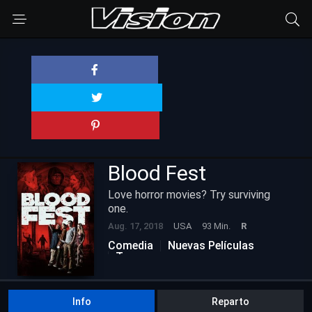
Blood Fest
Love horror movies? Try surviving
one.
Aug. 17, 2018
USA
93 Min.
R
Comedia
Nuevas Películas
Terror
Info
Reparto