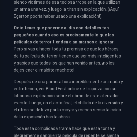
siendo víctimas de esa tediosa tropa en la que utilizan
un arma una vez, y luego la tiran sin explicación. (¡Aquí
Egerton podría haber usado una explicación!).
Odio tener que ponerme al día con detalles tan
pequeños cuando eso es precisamente lo que las
películas de terror tienden a animarnos a ignorar
.
Pero si vas a hacer toda tu premisa de que los héroes
de tu película de terror tienen que ser más inteligentes
y sabios que todos los que han venido antes, ¡no les
dejes caer el maldito machete!
Después de una primera hora increíblemente animada y
entretenida, ver Blood Fest online se tropieza con su
laboriosa explicación sobre el cómo de este aterrador
evento. Luego, en el acto final, el chillido de la diversión y
el ritmo se detuvo por la mayor y menos sensata caída
de la exposición hasta ahora.
Toda esta complicada trama hace que esta tonta y
alegremente sangrienta película de repente se sienta