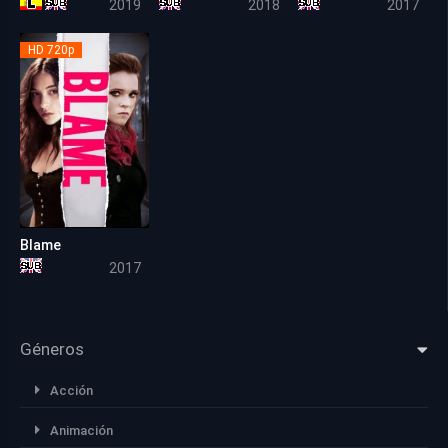
2019
2018
2017
HD 720p
Blame
5.3
2017
Géneros
Acción
Animación