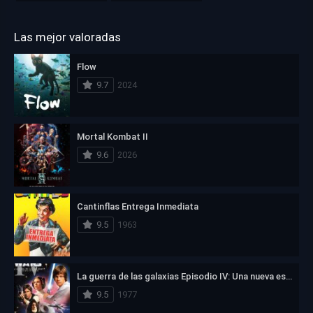
Las mejor valoradas
Flow
9.7
2024
Mortal Kombat II
9.6
2026
Cantinflas Entrega Inmediata
9.5
1963
La guerra de las galaxias Episodio IV: Una nueva esperanza
9.5
1977