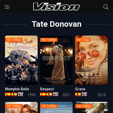
Tate Donovan
HD 1080p
HD 1080p
HD 720p
Memphis Belle
Respect
Grace
6.9
6.8
6.2
1990
2021
2018
HD 1080p
HD 1080p
HD 1080p