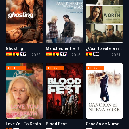
Ghosting
Manchester frente (junto) al mar
¿Cuánto vale la vida?
5.6
7.9
6.3
2023
2016
2021
HD 1080p
HD 720p
HD 720p
Love You To Death
Blood Fest
Canción de Nueva York (La Amante de mi Padre)
6.1
5.4
6.4