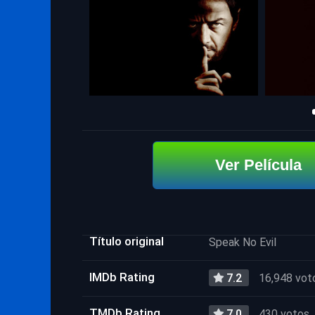
Ver Película
Título original
Speak No Evil
IMDb Rating
7.2
16,948 vot
TMDb Rating
7.0
430 votos