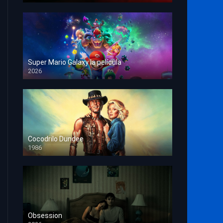
Super Mario Galaxy la película
2026
HD 1080p
Cocodrilo Dundee
1986
HD 1080p
Obsession