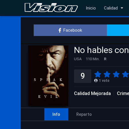
Inicio
Calidad
Facebook
No hables con
USA
110 Min.
R
9
1
voto
Calidad Mejorada
Crim
Info
Reparto