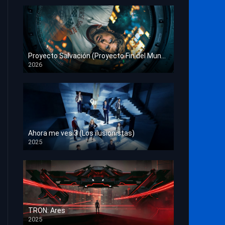
Proyecto Salvación (Proyecto Fin del Mundo)
2026
HD 1080p
Ahora me ves 3 (Los ilusionistas)
2025
HD 1080p
TRON: Ares
2025
HD 1080p