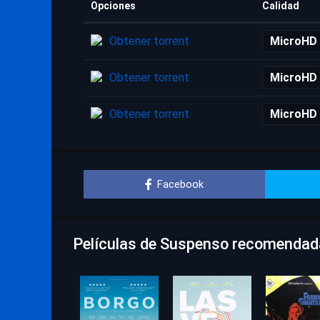
Opciones
Calidad
Obtener torrent
MicroHD
Obtener torrent
MicroHD
Obtener torrent
MicroHD
Facebook
Películas de Suspenso recomendada