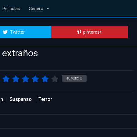
Películas
Género
Twitter
pinterest
 extraños
Tu voto:
0
en
Suspenso
Terror