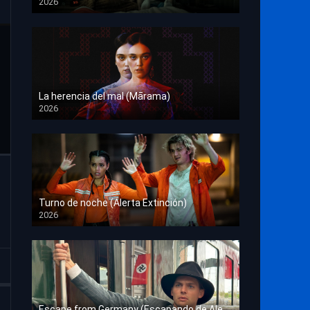
2026
HD 1080p
La herencia del mal (Mārama)
2026
HD 1080p
Turno de noche (Alerta Extinción)
2026
HD 1080p
Escape from Germany (Escapando de Alemania)