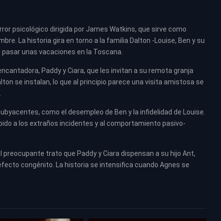
rror psicológico dirigida por James Watkins, que sirve como
e. La historia gira en torno a la familia Dalton -Louise, Ben y su
en pasar unas vacaciones en la Toscana.
ncantadora, Paddy y Ciara, que les invitan a su remota granja
on se instalan, lo que al principio parece una visita amistosa se
.
subyacentes, como el desempleo de Ben y la infidelidad de Louise.
ido a los extraños incidentes y al comportamiento pasivo-
preocupante trato que Paddy y Ciara dispensan a su hijo Ant,
efecto congénito. La historia se intensifica cuando Agnes se