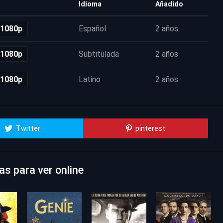
Idioma
Añadido
 1080p
Español
2 años
 1080p
Subtitulada
2 años
 1080p
Latino
2 años
Twitter
pinterest
s para ver online