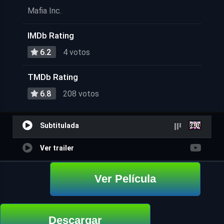
Mafia Inc.
IMDb Rating
6.2
4 votos
TMDb Rating
6.8
208 votos
Subtitulada
Ver trailer
Ver Película
Descargar