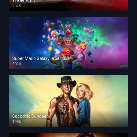
TRON: Ares
2025
HD 1080p
Super Mario Galaxy la película
2026
HD 1080p
Cocodrilo Dundee
1986
HD 1080p