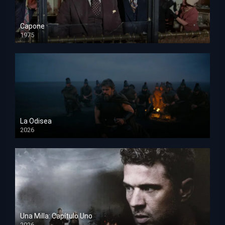
Capone
1975
HD 1080p
La Odisea
2026
TS Screener
Una Milla: Capítulo Uno
2026