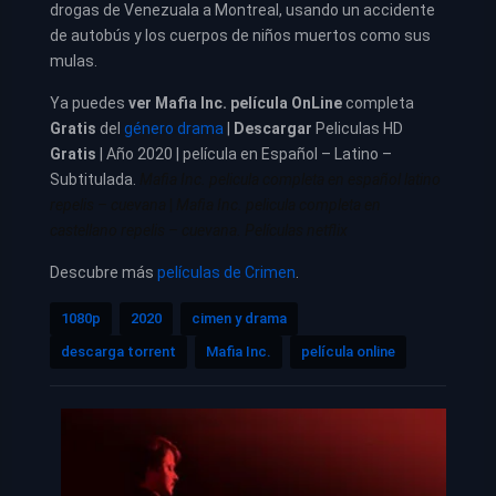
drogas de Venezuala a Montreal, usando un accidente
de autobús y los cuerpos de niños muertos como sus
mulas.
Ya puedes
ver
Mafia Inc. película
OnLine
completa
Gratis
del
género drama
|
Descargar
Peliculas HD
Gratis
| Año 2020 | película en Español – Latino –
Subtitulada.
Mafia Inc. pelicula completa en español latino
repelis – cuevana
|
Mafia Inc. pelicula completa en
castellano repelis – cuevana. Películas netflix
Descubre más
películas de Crimen
.
1080p
2020
cimen y drama
descarga torrent
Mafia Inc.
película online