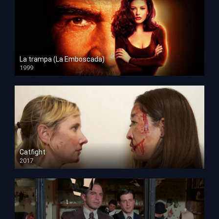
La trampa (La Emboscada)
1999
HD 1080p
Catfight
2017
HD 720p