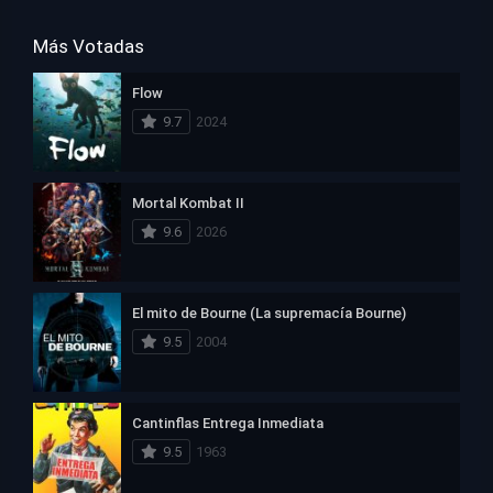
Más Votadas
Flow
9.7
2024
Mortal Kombat II
9.6
2026
El mito de Bourne (La supremacía Bourne)
9.5
2004
Cantinflas Entrega Inmediata
9.5
1963