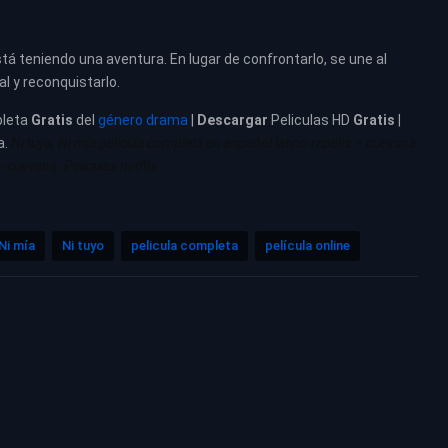
 teniendo una aventura. En lugar de confrontarlo, se une al
 y reconquistarlo.
leta
Gratis
del
género drama
|
Descargar
Peliculas HD
Gratis
|
a.
Ni tuyo, Ni mía pelicula completa en español latino repelis – cuevana
– cuevana. Películas netflix
Ni mía
Ni tuyo
pelicula completa
película online