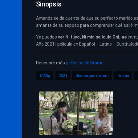
Sinopsis
Amanda se da cuenta de que su perfecto marido está
amante de su esposo para comprender qué salió mal
Ya puedes
ver
Ni tuyo, Ni mía película
OnLine
comp
Año 2021 | película en Español – Latino – Subtitulad
|
Ni tuyo, Ni mía pelicula completa en castellano repelis 
Descubre más
películas de Drama
.
1080p
2021
descargar torrent
drama