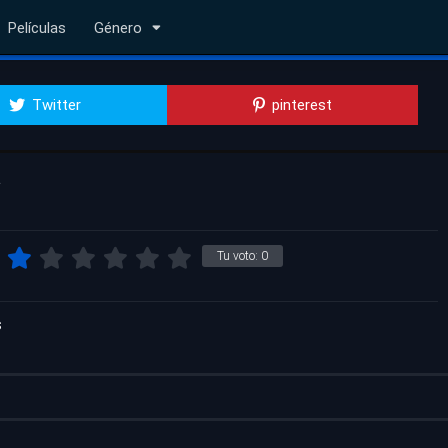
Películas
Género
Twitter
pinterest
a
Tu voto:
0
s