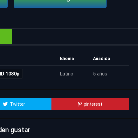
Idioma
Añadido
HD 1080p
Latino
5 años
Twitter
pinterest
den gustar