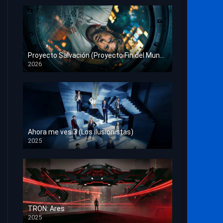
Proyecto Salvación (Proyecto Fin del Mundo)
2026
HD 1080p
Ahora me ves 3 (Los ilusionistas)
2025
HD 1080p
TRON: Ares
2025
HD 1080p