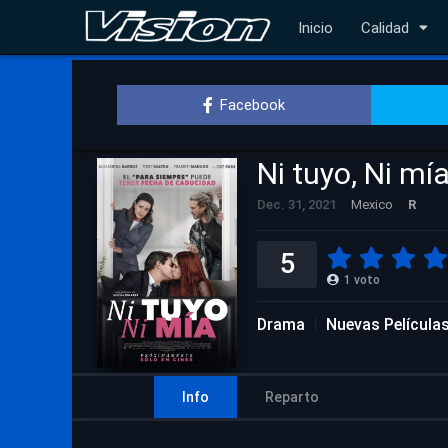
Inicio
Calidad
Facebook
Ni tuyo, Ni mí
Dec. 31, 2021
Mexico
R
5
1
voto
Drama
Nuevas Película
Info
Reparto