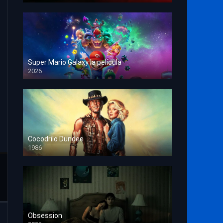
Super Mario Galaxy la película
2026
HD 1080p
Cocodrilo Dundee
1986
HD 1080p
Obsession