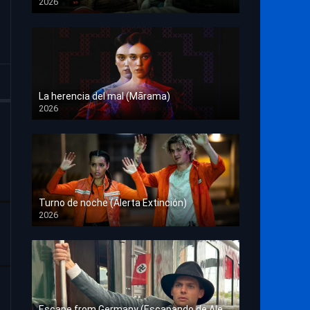
2026
HD 1080p
La herencia del mal (Mārama)
2026
HD 1080p
Turno de noche (Alerta Extinción)
2026
HD 1080p
Escape from Germany (Escapando de Alemania)