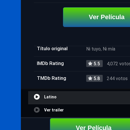
Ver Película
Título original
Ni tuyo, Ni mía
IMDb Rating
5.5
4,072 voto
TMDb Rating
5.8
244 votos
Latino
Ver trailer
Ver Película