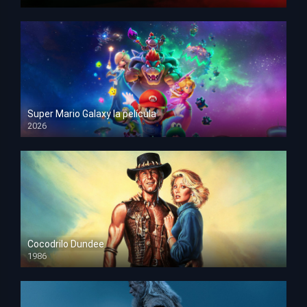
HD 1080p
Super Mario Galaxy la película
2026
HD 1080p
Cocodrilo Dundee
1986
HD 1080p