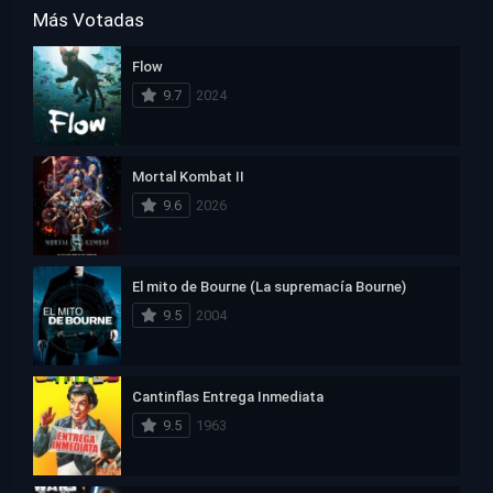
Más Votadas
Flow
9.7
2024
Mortal Kombat II
9.6
2026
El mito de Bourne (La supremacía Bourne)
9.5
2004
Cantinflas Entrega Inmediata
9.5
1963