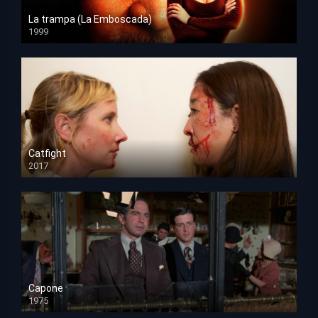
La trampa (La Emboscada)
1999
HD 1080p
Catfight
2017
HD 720p
Capone
1975
HD 1080p