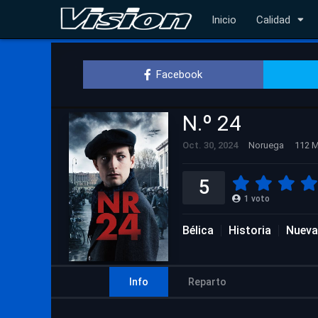
Inicio
Calidad
Facebook
N.º 24
Oct. 30, 2024
Noruega
112 M
5
1
voto
Bélica
Historia
Nueva
Info
Reparto