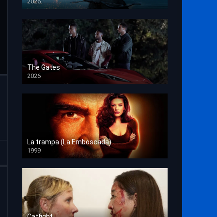
2026
HD 1080p
The Gates
2026
HD 1080p
La trampa (La Emboscada)
1999
HD 1080p
Catfight