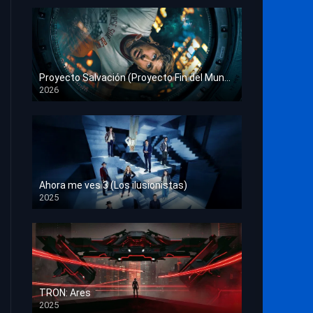
Proyecto Salvación (Proyecto Fin del Mundo)
2026
HD 1080p
Ahora me ves 3 (Los ilusionistas)
2025
HD 1080p
TRON: Ares
2025
HD 1080p