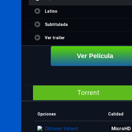
Latino
Subtitulada
Ver trailer
Ver Película
Torrent
Opciones
Calidad
Obtener torrent
MicroHD