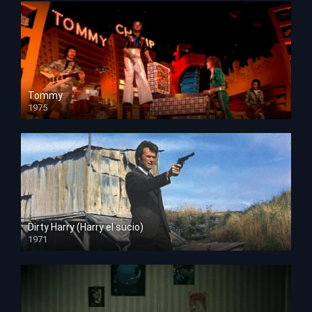
Tommy
1975
HD 1080p
Dirty Harry (Harry el sucio)
1971
HD 1080p