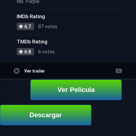
Ms. Purple
IMDb Rating
6.7
87 votos
TMDb Rating
6.8
6 votos
Ver trailer
Ver Película
Descargar