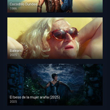
Cocodrilo Dundee
1986
HD 1080p
Balearic
2025
HD 1080p
El beso de la mujer araña (2025)
2025
HD 1080p