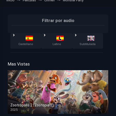
Inicio
Películas
Crimen
Monster Party
Filtrar por audio
Castellano
Latino
Subtitulada
Mas Vistas
Zootrópolis 2 (Zootopia 2)
2025
HD 1080p