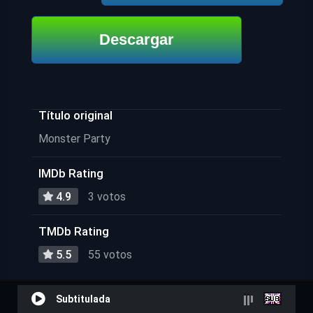
Descargar
Título original
Monster Party
IMDb Rating
4.9
3 votos
TMDb Rating
5.5
55 votos
Subtitulada