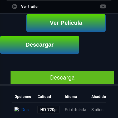
Ver trailer
Ver Película
Descargar
Descarga
Opciones
Calidad
Idioma
Añadido
Descarga
HD 720p
Subtitulada
8 años