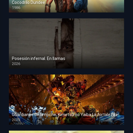
Cocodrilo Dundee
1986
HD 1080p
Posesión infernal. En llamas
2026
HD 1080p
Guardianes de la noche: Kimetsu no Yaiba La fortaleza infinita
2025
HD 1080p