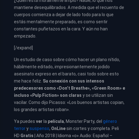
¿Quién está moralmente limpio? Nadie, lo que nos
mantiene desequilibrados. A medida que el recuento de
cuerpos comienza a dejar de lado todo para lo que
estás mentalmente preparado, es como sentir
constantes puñetazos en la cara. Y aún no han
empezado.
[/expand]
Un estudio de caso sobre cómo hacer un plano nítido,
hábilmente editado, impresionantemente jodido
asesinato expreso en el barato, casi todo sobre esto
me hace feliz.
Su conexión con sus intensos
predecesores como «Don’t Breathe», «Green Room» e
incluso «Pulp Fiction» son claras
y se utilizan sin
vacilar. Como dijo Picasso: «Los buenos artistas copian,
los grandes artistas roban».
Ya puedes
ver
la
película
, Monster Party, del
género
terror
y
suspenso
,
OnLine
sin cortes y completa. Peli
HD
Gratis
| Año 2018 | Idioma «o» Audio: Español –