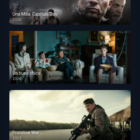
Una Milla: Capítulo Dos
2026
HD 1080p
Un buen chico
2026
HD 1080p
Primitive War
2025