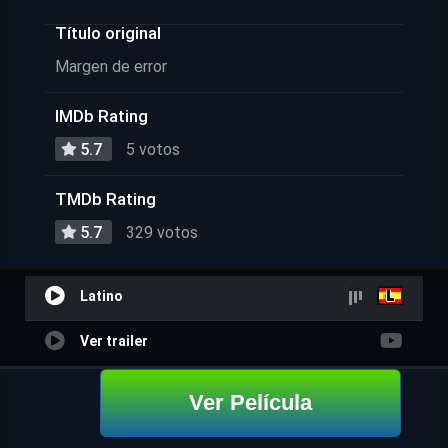
Título original
Margen de error
IMDb Rating
5.7
5 votos
TMDb Rating
5.7
329 votos
Latino
Ver trailer
Ver Película