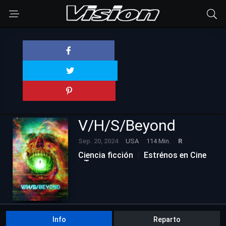
V/H/S/Beyond
Sep. 20, 2024
USA
114 Min.
R
Ciencia ficción
Estrénos en Cine
Terror
Info
Reparto