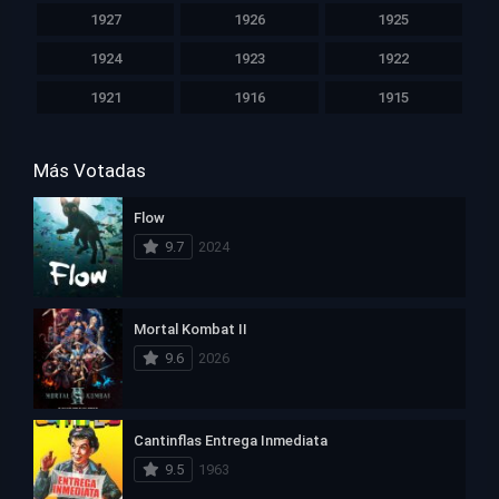
1927
1926
1925
1924
1923
1922
1921
1916
1915
Más Votadas
Flow
9.7
2024
Mortal Kombat II
9.6
2026
Cantinflas Entrega Inmediata
9.5
1963