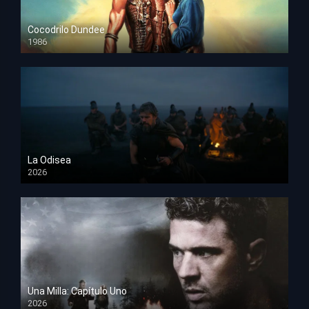
Cocodrilo Dundee
1986
HD 1080p
La Odisea
2026
TS Screener
Una Milla: Capítulo Uno
2026