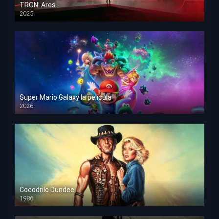
TRON: Ares
2025
HD 1080p
Super Mario Galaxy la película
2026
HD 1080p
Cocodrilo Dundee
1986
HD 1080p