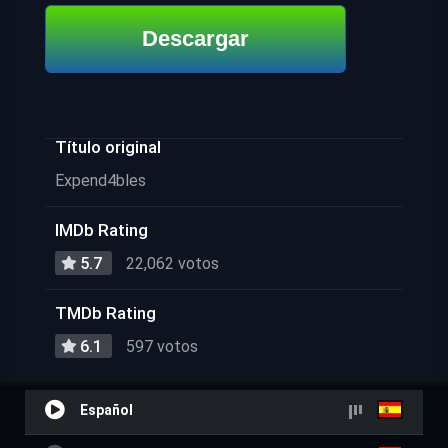
Descargar
Título original
Expend4bles
IMDb Rating
5.7
22,062 votos
TMDb Rating
6.1
597 votos
Español