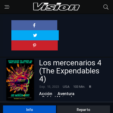
Los mercenarios 4
(The Expendables
4)
Sep. 15, 2023
USA
103 Min.
R
Acción
Aventura
Calidad Mejorada
Info
Reparto